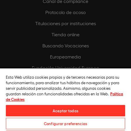
Canal de compliance
Protocolo de acoso
Titulaciones por instituciones
Tienda online
Buscando Vocaciones
Europeamedia
Fundación Universidad Europea
Esta Web utiliza cookies propias y de terceros necesarias para su
Únete al equipo
funcionamiento, para analizar tus hábitos de navegación y para
servir publicidad personalizada. Asimismo, algunas cookies
guardan relación con funcionalidades ofrecidas en la Web.
Política
de Cookies
Aceptar todas
Configurar preferencias
Universidad Europea © 2026. Todos Los Derechos Reservados