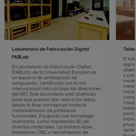
Laboratorio de Fabricación Digital
Talle
FABLab
El tal
espac
El Laboratorio de Fabricación Digital
objet
(FABLab) de la Universidad Europea es
y prá
un espacio de prototipado de
mater
vanguardia, certificado por la red
metal
internacional FabLab bajo las directrices
maque
del MIT. Este laboratorio está diseñado
compo
para que puedas dar vida a tus ideas,
maqui
desde la fase conceptual hasta la
solda
materialización de prototipos
permi
funcionales. Equipado con tecnología
manua
avanzada, como impresoras 3D de
proye
diversos materiales, cortadoras láser,
apren
fresadoras CNC y herramientas de
la con