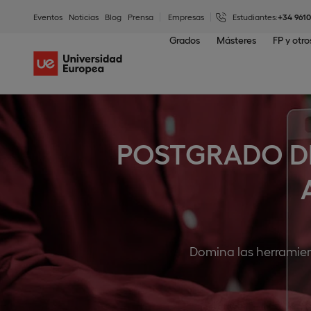
Eventos
Noticias
Blog
Prensa
Empresas
Estudiantes:
+34 961
Grados
Másteres
FP y otr
POSTGRADO DE 
Domina las herramienta