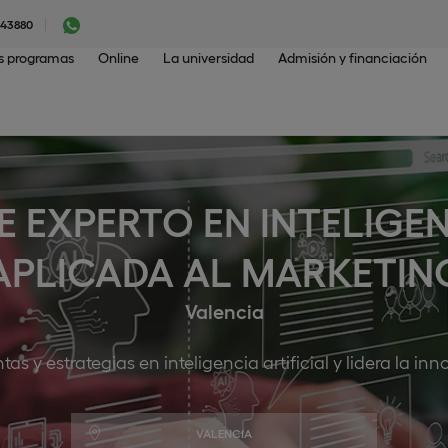
043880
os programas
Online
La universidad
Admisión y financiación
EXPERTO EN INTELIGEN
APLICADA AL MARKETIN
Valencia
s y estrategias en inteligencia artificial y lidera la i
VALENCIA