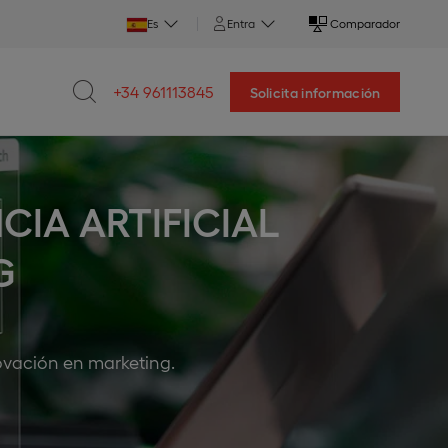
Es
Entra
Comparador
+34 961113845
Solicita información
CIA ARTIFICIAL
G
nnovación en marketing.