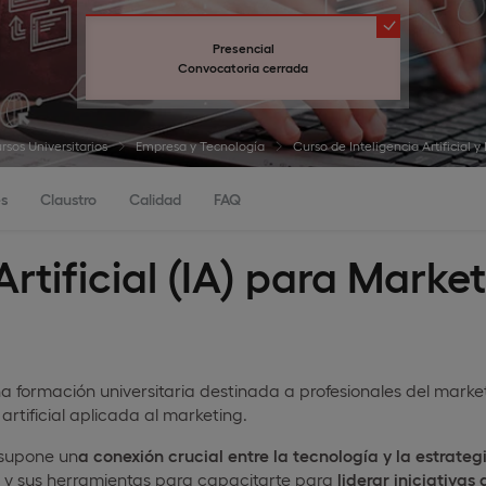
Presencial
Convocatoria cerrada
rsos Universitarios
Empresa y Tecnología
Curso de Inteligencia Artificial y
s
Claustro
Calidad
FAQ
rtificial (IA) para Marke
a formación universitaria destinada a profesionales del market
rtificial aplicada al marketing.
 supone un
a conexión crucial entre la tecnología y la estrate
ial y sus herramientas para capacitarte para
liderar iniciativa