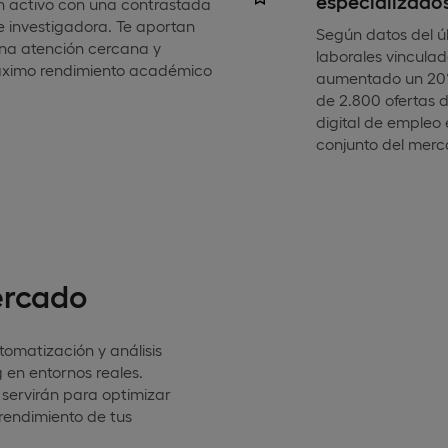
especializado
en activo con una contrastada
e investigadora. Te aportan
Según datos del úl
una atención cercana y
laborales vinculada
áximo rendimiento académico
aumentado un 20
de 2.800 ofertas d
digital de empleo 
conjunto del merc
ercado
utomatización y análisis
en entornos reales.
 servirán para optimizar
rendimiento de tus