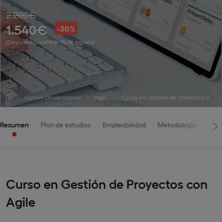
2.200€
1.540€
-30%
¡Descuento hasta el 15 de agosto!
Cursos Universitarios
Ingeniería
Curso en Gestión de Proyectos y Metodologías Agile
Resumen
Plan de estudios
Empleabilidad
Metodología
Adm
Curso en Gestión de Proyectos con
Agile