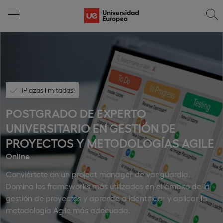
¡Plazas limitadas!
POSTGRADO DE EXPERTO
UNIVERSITARIO EN GESTIÓN DE
PROYECTOS Y METODOLOGÍAS AGILE
Online
Conviértete en un project manager de vanguardia.
Domina los frameworks más utilizados en el ámbito de la
gestión de proyectos y aprende a identificar y aplicar la
metodología Agile más adecuada.