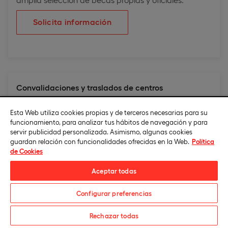
Solicita información
Convalidaciones y traslados de centros
No tienes por qué seguir en algo que no te gusta. Por
Esta Web utiliza cookies propias y de terceros necesarias para su
eso hemos diseñado planes específicos de
funcionamiento, para analizar tus hábitos de navegación y para
convalidaciones y traslados de centro.
servir publicidad personalizada. Asimismo, algunas cookies
guardan relación con funcionalidades ofrecidas en la Web.
Política
Consulta cómo solicitar tu estudio de
de Cookies
convalidaciones
online para cambiar tu expediente y
Aceptar todas
comenzar tus estudios en Universidad Europea.
Configurar preferencias
Solicita información
Rechazar todas