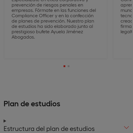
prevención de riesgos penales en
apren
empresas. Fórmate en las funciones del
mundo
Compliance Officer y en la confección
tecno
de planes de prevención. Nuestro plan
cread
de estudios ha sido elaborado junto al
firma 
prestigioso bufete Ayuela Jiménez
legal
Abogados.
Plan de estudios
Estructura del plan de estudios