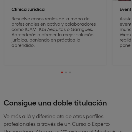
Clínica Jurídica
Event
Resuelve casos reales de la mano de
Asist
profesionales en activo y colaboradores
event
como ICAM, IUS Aequitas o Garrigues.
mundo
Aprenderás a ofrecer la mejor solución
Week 
jurídica, poniendo en práctica lo
reali
aprendido.
ponen
Consigue una doble titulación
Ve más allá y diferénciate de otros perfiles
profesionales a través de un Curso o Experto
Universitario. Ahorra un 2% extra en el Máster + un