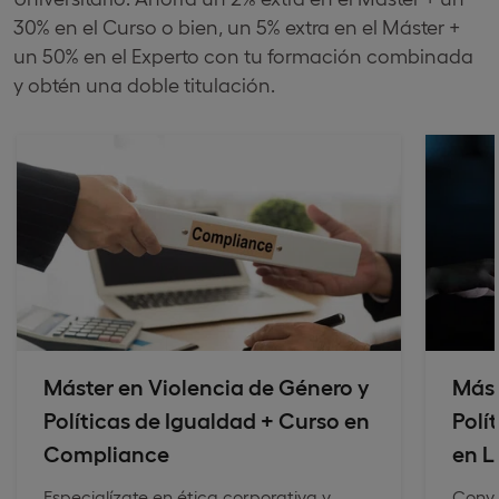
30% en el Curso o bien, un 5% extra en el Máster +
un 50% en el Experto con tu formación combinada
y obtén una doble titulación.
Máster en Violencia de Género y
Mást
Políticas de Igualdad + Curso en
Polí
Compliance
en L
Especialízate en ética corporativa y
Convi