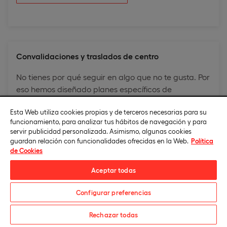
Convalidaciones y traslados de centro
No tienes por qué seguir en algo que no te gusta. Por
eso hemos diseñado planes específicos de
convalidaciones y traslados de centro.
Esta Web utiliza cookies propias y de terceros necesarias para su
Solicita tu estudio de convalidaciones online
para
funcionamiento, para analizar tus hábitos de navegación y para
cambiar tu expediente y comenzar tus estudios en
servir publicidad personalizada. Asimismo, algunas cookies
guardan relación con funcionalidades ofrecidas en la Web.
Política
Universidad Europea.
de Cookies
Aceptar todas
Configurar preferencias
Descarga el catálogo
Rechazar todas