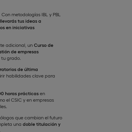
 Con metodologías IBL y PBL
llevarás tus ideas a
os en iniciativas
oste adicional, un
Curso de
stión de empresas
 tu grado.
ratorios de última
ir habilidades clave para
0 horas prácticas
en
omo el CSIC y en empresas
les.
nólogos que cambian el futuro
ompleta una
doble titulación y
.