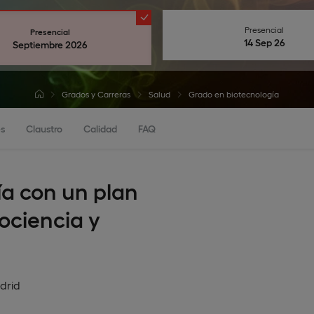
Presencial
Presencial
14 Sep 26
Septiembre 2026
Grados y Carreras
Salud
Grado en biotecnología
s
Claustro
Calidad
FAQ
ía con un plan
ociencia y
drid