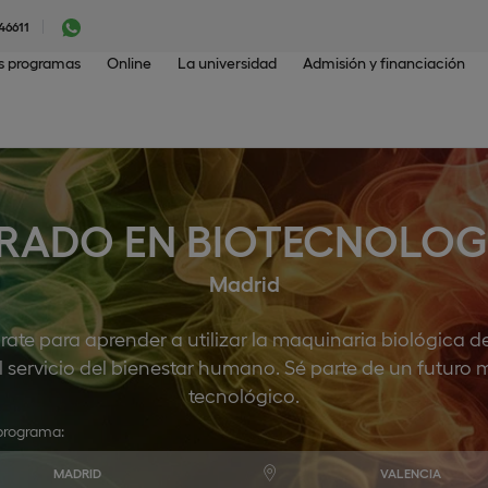
46611
os programas
Online
La universidad
Admisión y financiación
RADO EN BIOTECNOLOG
Madrid
ate para aprender a utilizar la maquinaria biológica de 
 servicio del bienestar humano. Sé parte de un futuro m
tecnológico.
programa:
MADRID
VALENCIA