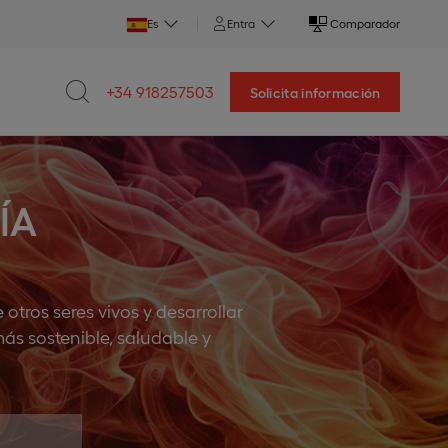
Es
Entra
Comparador
+34 918257503
Solicita información
ÍA
otros seres vivos y desarrollar
ás sostenible, saludable y