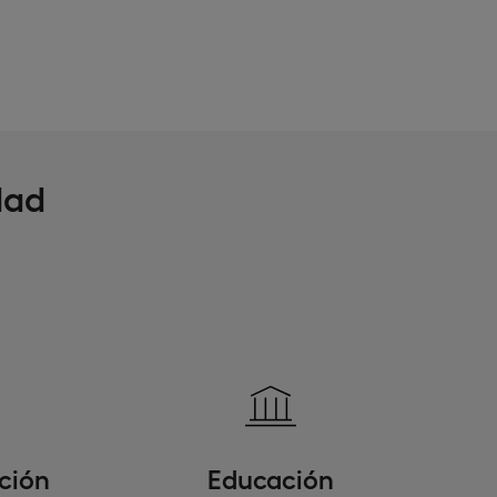
dad
ación
Educación