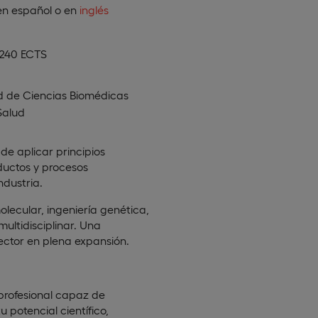
en
español
o en
inglés
 240 ECTS
d de Ciencias Biomédicas
Salud
de aplicar principios
oductos y procesos
ndustria.
olecular, ingeniería genética,
ultidisciplinar. Una
ector en plena expansión.
 profesional capaz de
 potencial científico,