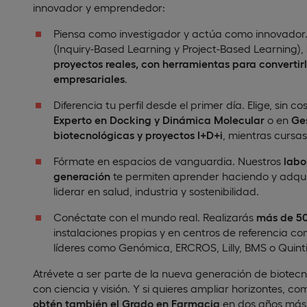
innovador y emprendedor:
Piensa como investigador y actúa como innovador.
(Inquiry-Based Learning y Project-Based Learning),
proyectos reales, con herramientas para convertirl
empresariales
.
Diferencia tu perfil desde el primer día. Elige, sin c
Experto en Docking y Dinámica Molecular
o en
Ge
biotecnológicas y proyectos I+D+i
, mientras cursas
Fórmate en espacios de vanguardia. Nuestros
labo
generación
te permiten aprender haciendo y adquir
liderar en salud, industria y sostenibilidad.
Conéctate con el mundo real. Realizarás
más de 50
instalaciones propias y en centros de referencia c
líderes como Genómica, ERCROS, Lilly, BMS o Quinti
Atrévete a ser parte de la nueva generación de biotec
con ciencia y visión. Y si quieres ampliar horizontes, c
obtén también el Grado en Farmacia
en dos años más