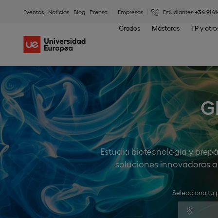
Eventos
Noticias
Blog
Prensa
Empresas
Estudiantes:
+34 9141
Grados
Másteres
FP y otr
G
Estudia biotecnología y prepár
soluciones innovadoras al
Selecciona tu 