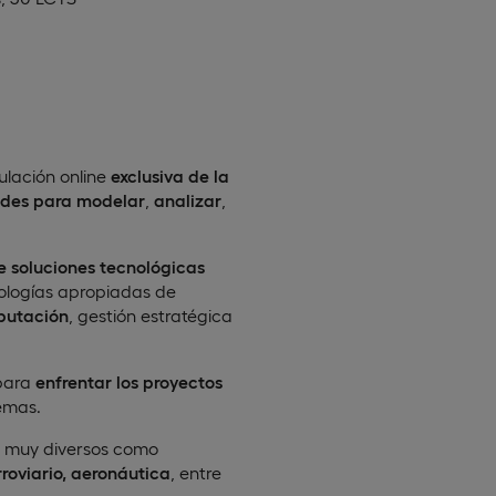
ulación online
exclusiva de la
dades para modelar
,
analizar
,
 soluciones tecnológicas
logías apropiadas de
putación
, gestión estratégica
para
enfrentar los proyectos
emas.
s muy diversos como
roviario, aeronáutica
, entre