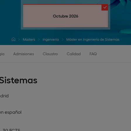
Octubre 2026
Masters
Ingeniería
Máster en Ingeniería de Sistemas
gía
Admisiones
Claustro
Calidad
FAQ
 Sistemas
drid
en
español
, 30 ECTS