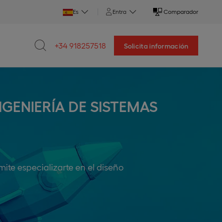
Es
Entra
Comparador
+34 918257518
Solicita información
GENIERÍA DE SISTEMAS
mite especializarte en el diseño