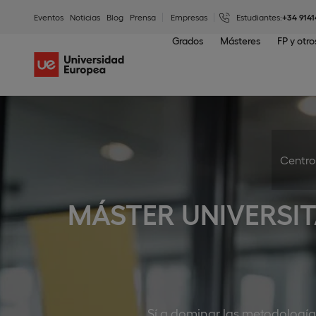
Eventos
Noticias
Blog
Prensa
Empresas
Estudiantes:
+34 9141
Grados
Másteres
FP y otr
Centro 
MÁSTER UNIVERSIT
Sí a dominar las metodología