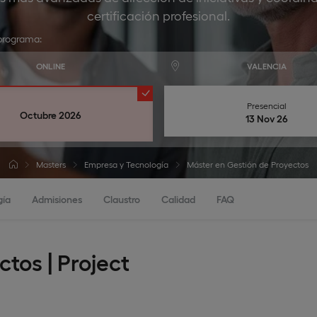
certificación profesional.
programa:
ONLINE
VALENCIA
Presencial
Octubre 2026
13 Nov 26
Masters
Empresa y Tecnología
Máster en Gestión de Proyectos
gía
Admisiones
Claustro
Calidad
FAQ
tos | Project