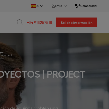
Es
Entra
Comparador
+34 918257518
Solicita información
OYECTOS | PROJECT
ación de equipos, y obtén una