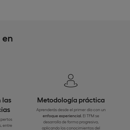
e en
 las
Metodología práctica
cias
Aprenderás desde el primer día con un
enfoque experiencial
. El TFM se
xpertos
desarrolla de forma progresiva,
, entre
aplicando los conocimientos del