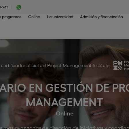
46611
os programas
Online
La universidad
Admisión y financiación
certificador oficial del Project Management Institute
ARIO EN GESTIÓN DE PR
MANAGEMENT
Online
s más avanzadas de dirección de iniciativas y coordin