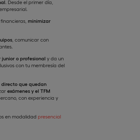
nal
. Desde el primer día,
 empresarial.
financieras,
minimizar
quipos
, comunicar con
antes.
junior o profesional
y da un
lusivos con tu membresía del
 directo que quedan
izar
exámenes y el TFM
ercano, con experiencia y
tos en modalidad
presencial