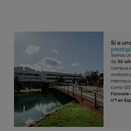
Sí a un
prestig
Somos un
de
30 año
campus e
avalada p
internaci
como QS 
Fórmate c
nº1 en Es