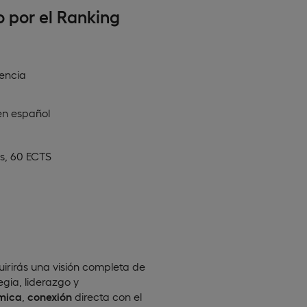
o por el Ranking
encia
en
español
s, 60 ECTS
irirás una visión completa de
gia, liderazgo y
mica
,
conexión
directa con el