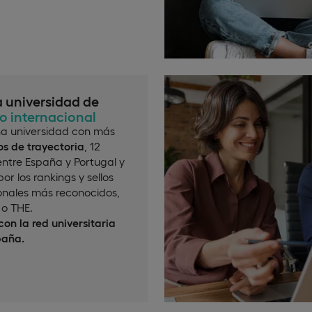
a universidad de
io internacional
a universidad con más
s de trayectoria
, 12
ntre España y Portugal y
or los rankings y sellos
onales más reconocidos,
o THE.
on la red universitaria
paña.