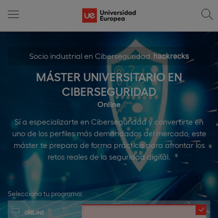
Socio industrial en Ciberseguridad
MÁSTER UNIVERSITARIO EN
CIBERSEGURIDAD
Online
Sí a especializarte en Ciberseguridad y convertirte en
uno de los perfiles más demandados del mercado, este
máster te prepara de forma práctica para afrontar los
retos reales de la seguridad digital.
Selecciona tu programa:
ONLINE