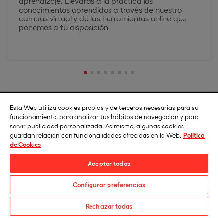
aprendizaje. Llevarás a la práctica los
conocimientos aprendidos a través de nuestro
campus virtual y de las herramientas online que
ponemos a tu disposición.
Esta Web utiliza cookies propias y de terceros necesarias para su
funcionamiento, para analizar tus hábitos de navegación y para
Acceso
servir publicidad personalizada. Asimismo, algunas cookies
guardan relación con funcionalidades ofrecidas en la Web.
Política
de Cookies
Te detallamos los perfiles recomendados para estudiar
esta titulación y los requisitos de acceso al programa.
Aceptar todas
Configurar preferencias
Perfil recomendado
Solicita información
Rechazar todas