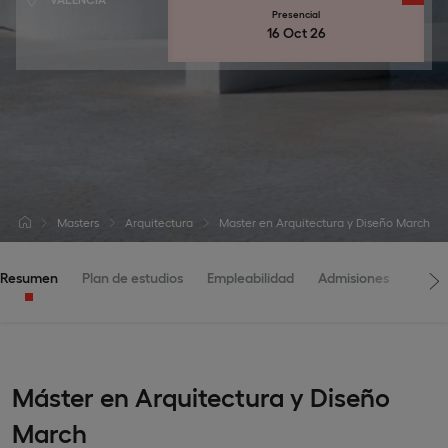
Presencial
16 Oct 26
Masters
Arquitectura
Master en Arquitectura y Diseño March
Resumen
Plan de estudios
Empleabilidad
Admisiones
Claus
Máster en Arquitectura y Diseño
March