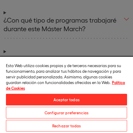
¿Con qué tipo de programas trabajaré
durante este Máster March?
¿Puedo cursar este Máster si no soy
Esta Web utiliza cookies propias y de terceros necesarias para su
arquitecto?
funcionamiento, para analizar tus hábitos de navegación y para
servir publicidad personalizada. Asimismo, algunas cookies
guardan relación con funcionalidades ofrecidas en la Web.
Política
de Cookies
Aceptar todas
Configurar preferencias
También te puede interesar
Descarga el catálogo
Rechazar todas