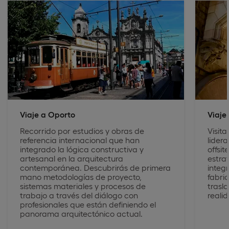
Viaje a Oporto
Viaje
Recorrido por estudios y obras de
Visita
referencia internacional que han
lider
integrado la lógica constructiva y
offsit
artesanal en la arquitectura
estrat
contemporánea. Descubrirás de primera
integ
mano metodologías de proyecto,
fabri
sistemas materiales y procesos de
trasla
trabajo a través del diálogo con
reali
profesionales que están definiendo el
panorama arquitectónico actual.