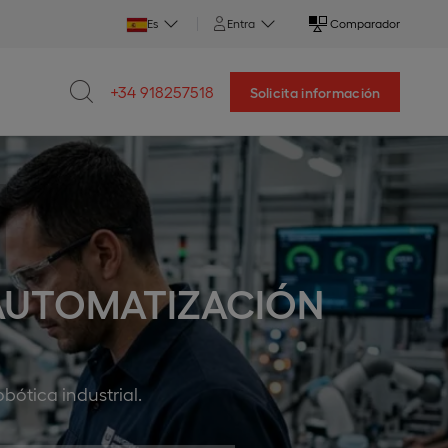
Es
Entra
Comparador
+34 918257518
Solicita información
 AUTOMATIZACIÓN
obótica industrial.