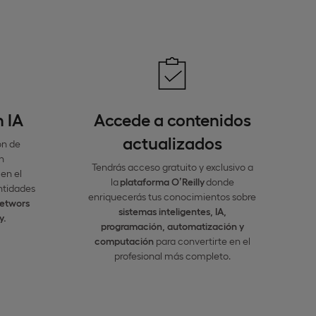
n IA
Accede a contenidos
actualizados
ón de
n
Tendrás acceso gratuito y exclusivo a
en el
la
plataforma O’Reilly
donde
entidades
enriquecerás tus conocimientos sobre
etwors
sistemas inteligentes, IA,
y.
programación, automatización y
computación
para convertirte en el
profesional más completo.