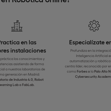
ractica en las
Especialízate e
res instalaciones
Profundiza en la integraci
Inteligencia Artificial e
 práctica los conocimientos y
automatización y robótica 
tencias asistiendo de forma
centro líder, reconocido por 
ial a nuestros laboratorios de
como
Forbes
o
la
Palo Alto
N
ima generación en Madrid:
Cybersecurity
Academ
torio de Industria 4.0, Robot
learning
Lab
o
FabLab.