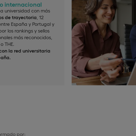
io internacional
a universidad con más
s de trayectoria
, 12
ntre España y Portugal y
or los rankings y sellos
onales más reconocidos,
o THE.
on la red universitaria
paña.
formado por: