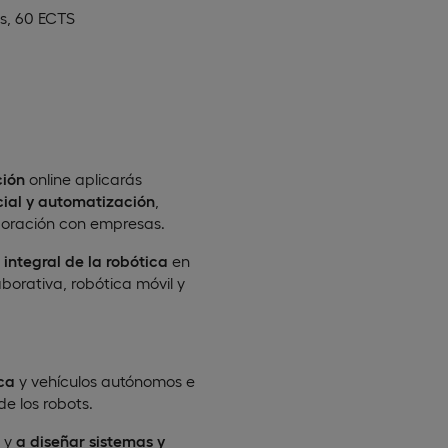
s, 60 ECTS
ción
online aplicarás
cial y automatización
,
boración con empresas.
n integral de la robótica
en
aborativa, robótica móvil y
ica
y vehículos autónomos e
de los robots.
y
a diseñar sistemas y