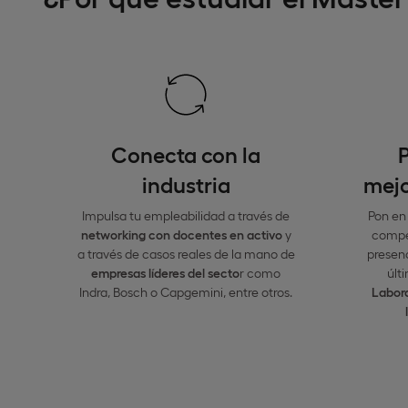
Conecta con la
P
industria
mejo
Impulsa tu empleabilidad a través de
Pon en
networking
con docentes en activo
y
compe
a través de casos reales de la mano de
presenc
empresas líderes del secto
r como
últ
Indra, Bosch o Capgemini, entre otros.
Labora