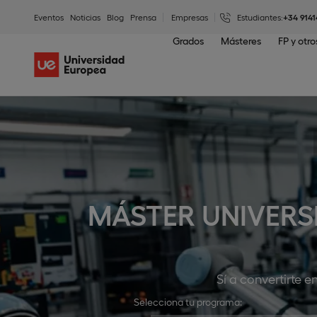
Eventos
Noticias
Blog
Prensa
Empresas
Estudiantes:
+34 9141
Grados
Másteres
FP y otr
MÁSTER UNIVERS
Sí a convertirte e
Selecciona tu programa: