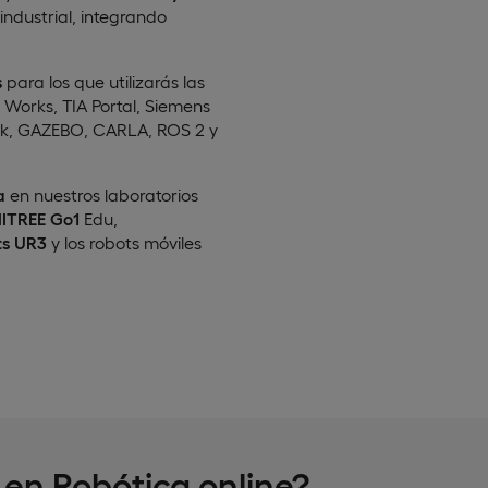
industrial, integrando
s
para los que utilizarás las
 Works, TIA Portal, Siemens
nk, GAZEBO, CARLA, ROS 2 y
a
en nuestros laboratorios
ITREE Go1
Edu,
s UR3
y los robots móviles
 en Robótica online?