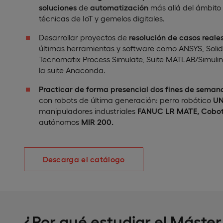
soluciones
de
automatización
más allá del ámbito 
técnicas de IoT y gemelos digitales.
Desarrollar proyectos de
resolución de casos reale
últimas herramientas y software como ANSYS, Solid
Tecnomatix Process Simulate, Suite MATLAB/Simuli
la suite Anaconda.
Practicar de forma presencial dos fines de seman
con robots de última generación: perro robótico
UN
manipuladores industriales
FANUC LR MATE, Cobot
autónomos
MIR 200.
Descarga el catálogo
¿Por qué estudiar el Máster