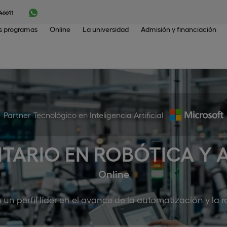
46611
os programas
Online
La universidad
Admisión y financiación
Partner Tecnológico en Inteligencia Artificial
ITARIO EN ROBÓTICA Y
Online
n un perfil líder en el avance de la automatización y la r