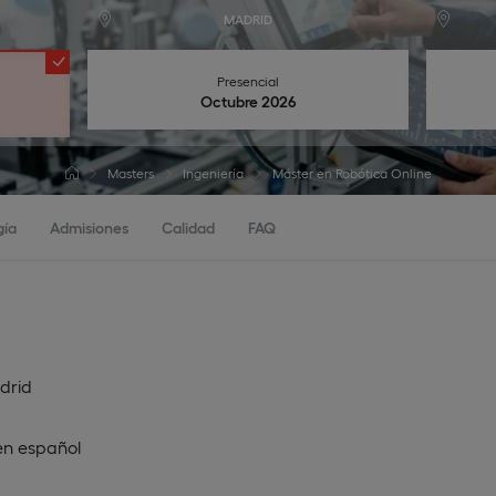
MADRID
Presencial
Octubre 2026
Masters
Ingeniería
Máster en Robótica Online
gía
Admisiones
Calidad
FAQ
drid
en
español