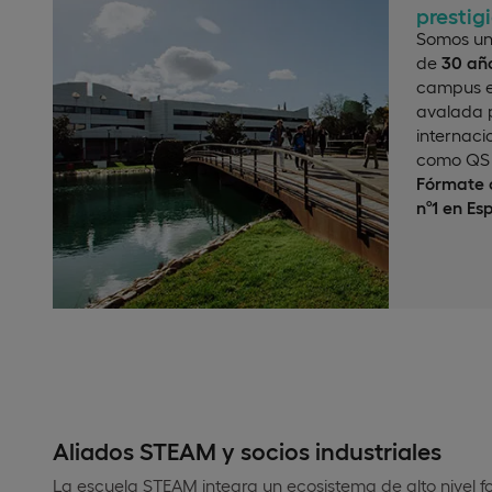
prestig
Somos un
de
30 año
campus e
avalada p
internaci
como QS 
Fórmate c
nº1 en Es
Aliados STEAM y socios industriales
La escuela STEAM integra un ecosistema de alto nivel 