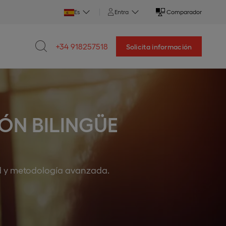
Es
Entra
Comparador
+34 918257518
Solicita información
ÓN BILINGÜE
dad y metodología avanzada.