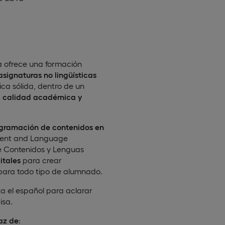
a ofrece una formación
asignaturas no lingüísticas
ca sólida, dentro de un
l, calidad académica y
rogramación de contenidos en
ent and Language
e Contenidos y Lenguas
itales
para crear
 para todo tipo de alumnado.
za el español para aclarar
isa.
az de
: