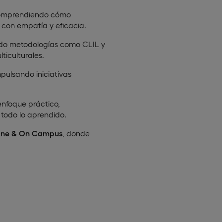
 comprendiendo cómo
on empatía y eficacia.
ndo metodologías como CLIL y
ticulturales.
mpulsando iniciativas
enfoque práctico,
 todo lo aprendido.
ine &
On
Campus
, donde