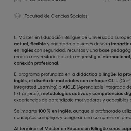
Facultad de Ciencias Sociales
El Máster en Educación Bilingüe de Universidad Europe
actual
,
flexible
y orientada a quienes desean
impartir 
en inglés
con seguridad, recursos y una base pedagógi
modelo universitario basado en
prestigio internaciona
conexión profesional
.
El programa profundiza en la
didáctica bilingüe, la p
inglés, el diseño de materiales con enfoque CLIL
(Cont
Integrated Learning) o
AICLE
(Aprendizaje Integrado d
Extranjeras),
metodologías activas
y
competencias dig
experiencias de aprendizaje motivadoras y accesibles
Se imparte
100 % en inglés
, aunque el profesorado utili
conceptos complejos y asegurar una comprensión prec
Al terminar
el Máster en Educación Bilingüe serás cap