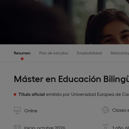
Resumen
Plan de estudios
Empleabilidad
Metodolo
Máster en Educación Biling
Título oficial
emitido por Universidad Europea de Ca
Clases 
Online
Inicio: octubre 2026
1 año, 