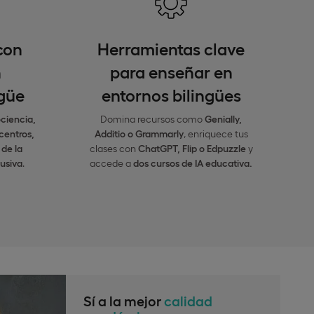
con
Herramientas clave
n
para enseñar en
ngüe
entornos bilingües
ciencia,
Domina recursos como
Genially,
centros,
Additio o Grammarly
, enriquece tus
de la
clases con
ChatGPT, Flip o Edpuzzle
y
usiva
.
accede a
dos cursos de IA educativa.
Sí a la mejor
calidad