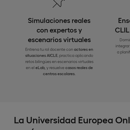
Simulaciones reales
Ens
con expertos y
CLIL
escenarios virtuales
Domi
integra
Entrena tu rol docente con
actores en
a plani
situaciones AICLE
, practica aplicando
retos bilingües en escenarios virtuales
en el
eLab,
y resuelve
casos reales de
centros escolares
.
La Universidad Europea Onl