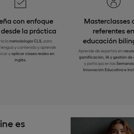
eña con enfoque
Masterclasses 
 desde la práctica
referentes e
educación bili
na la
metodología CLIL
para
r lengua y contenido y aprende
Aprende de expertos en
neuro
ficar y
aplicar clases reales en
gamificación, IA y gestión de 
inglés
.
y participa en las
Semanas 
Innovación Educativa e Incl
ine es