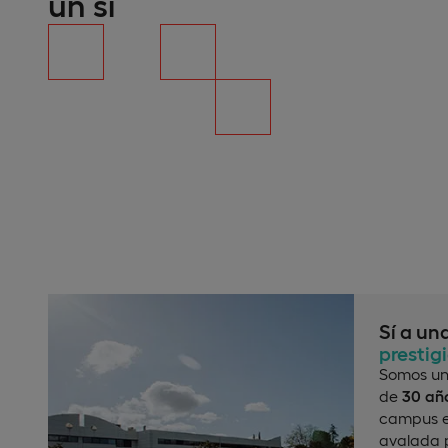
un sí
Sí a un
prestig
Somos un
de
30 año
campus e
avalada p