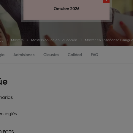
Octubre 2026
Masters
Masters online en Educación
Máster en Enseñanza Bilingü
gía
Admisiones
Claustro
Calidad
FAQ
üe
narias
en
inglés
60 ECTS