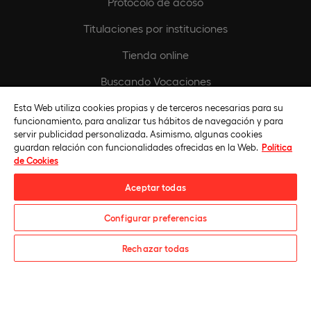
Protocolo de acoso
Titulaciones por instituciones
Tienda online
Buscando Vocaciones
Europeamedia
Esta Web utiliza cookies propias y de terceros necesarias para su
funcionamiento, para analizar tus hábitos de navegación y para
Fundación Universidad Europea
servir publicidad personalizada. Asimismo, algunas cookies
guardan relación con funcionalidades ofrecidas en la Web.
Política
Únete al equipo
de Cookies
Aceptar todas
Configurar preferencias
¿Te informamos?
Rechazar todas
Universidad Europea © 2026. Todos Los Derechos Reservados