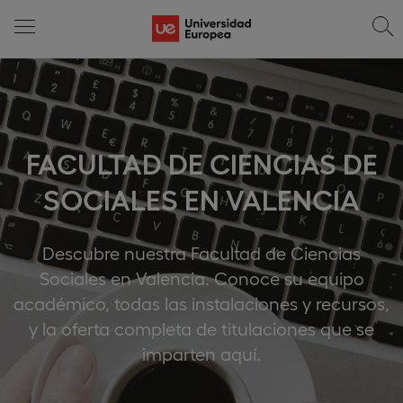
FACULTAD DE CIENCIAS DE
SOCIALES EN VALENCIA
Descubre nuestra Facultad de Ciencias
Sociales en Valencia. Conoce su equipo
académico, todas las instalaciones y recursos,
y la oferta completa de titulaciones que se
imparten aquí.