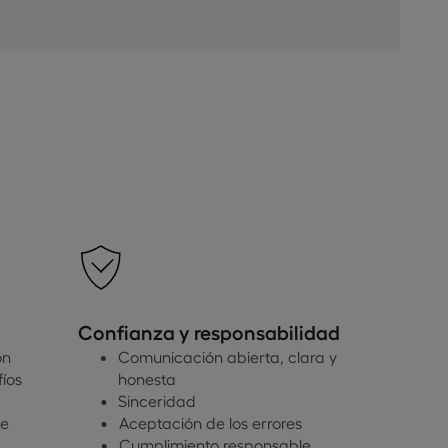
Confianza y responsabilidad
Sostenib
ón
Comunicación abierta, clara y
inclusió
fíos
honesta
Respe
Sinceridad
cultu
je
Aceptación de los errores
Diver
Cumplimiento responsable