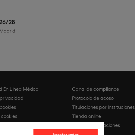
026/28
 Madrid
d En Línea México
Canal de compliance
 privacidad
Protocolo de acoso
 cookies
Titulaciones por instituciones
 cookies
Tienda online
Buscando Vocaciones
e compliance
Europeamedia
Aceptar todas