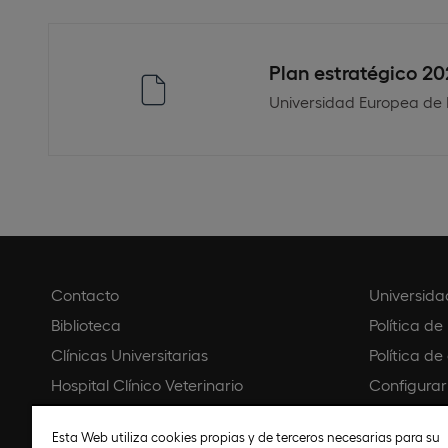
Plan estratégico 2
Universidad Europea de
Contacto
Universida
Biblioteca
Política de
Clínicas Universitarias
Política de
Hospital Clínico Veterinario
Configurar
Creative Campus
Aviso legal
Esta Web utiliza cookies propias y de terceros necesarias para su
Universidad Virtual Colombia
Política d