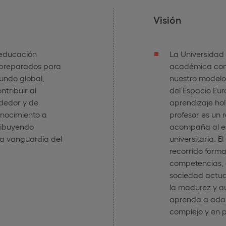
Visión
 educación
La Universidad
s preparados para
académica como 
undo global,
nuestro modelo 
ntribuir al
del Espacio Eu
ndedor y de
aprendizaje hol
onocimiento a
profesor es un 
tribuyendo
acompaña al es
la vanguardia del
universitaria. E
recorrido forma
competencias, 
sociedad actua
la madurez y a
aprenda a ada
complejo y en 