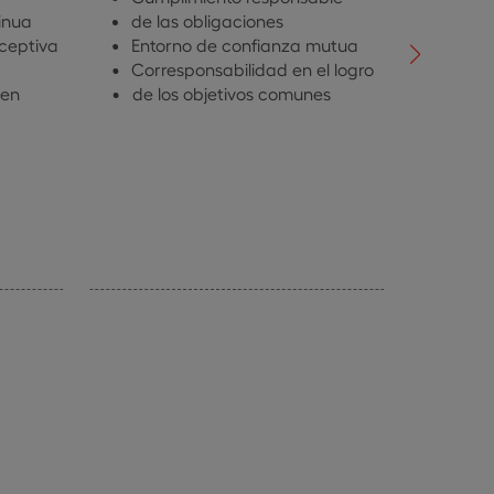
Sensi
inua
de las obligaciones
del 
eceptiva
Entorno de confianza mutua
Igua
Corresponsabilidad en el logro
Escu
 en
de los objetivos comunes
Ambi
Inclu
Recon
punt
de vi