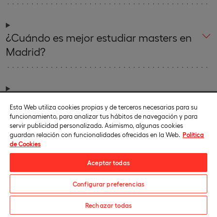
¿Cuándo es mejor estudiar masters en
Madrid?
¿Qué modalidad de me conviene más:
Esta Web utiliza cookies propias y de terceros necesarias para su
online, presencial o semipresencial?
funcionamiento, para analizar tus hábitos de navegación y para
servir publicidad personalizada. Asimismo, algunas cookies
guardan relación con funcionalidades ofrecidas en la Web.
Política
de Cookies
Aceptar todas
Configurar preferencias
¿Te informamos?
Rechazar todas