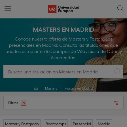
MASTERS EN MADRID
Conoce nuestra oferta de Masters y Postgrados
presenciales en Madrid. Consulta las titulaciones que
puedes estudiar en los campus de Villaviciosa de Odón y
Alcobendas.
Masters
Masters en Madrid
Filtros
0
Máster y Postgrado
Bootcamps
Presencial
Madrid