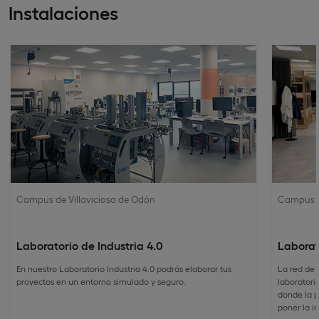
Instalaciones
Campus de Villaviciosa de Odón
Campus d
Laboratorio de Industria 4.0
Laborat
En nuestro Laboratorio Industria 4.0 podrás elaborar tus
La red de
proyectos en un entorno simulado y seguro.
laboratorio
donde la p
poner la i