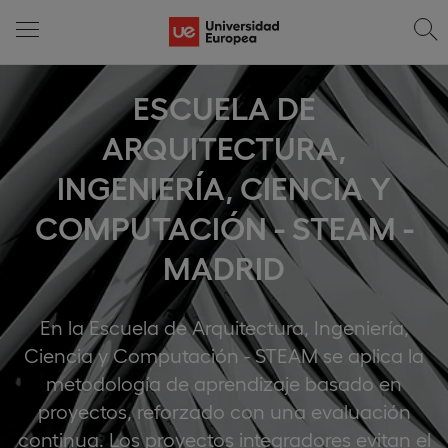
ESCUELA DE
ARQUITECTURA,
INGENIERÍA, CIENCIA Y
COMPUTACIÓN - STEAM -
MADRID
En la Escuela de Arquitectura, Ingeniería,
Ciencia y Computación - STEAM se aplica la
metodología de aprendizaje basado en
proyectos, reforzado con una evaluación
continua. Los proyectos integradores evitan el