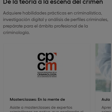
De la teoría a la escena del crimen
Adquiere habilidades prácticas en criminalística,
investigación digital y análisis de perfiles criminales,
prepárate para el ámbito profesional de la
criminología.
Masterclasses: En la mente de
Aula 
Asiste a masterclasses de expertos
Apren
criminólogos en activo, que analizarán el
crimi