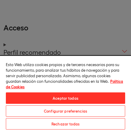
Acceso
Perfil recomendado
Esta Web utiliza cookies propias y de terceros necesarias para su
funcionamiento, para analizar tus hábitos de navegación y para
servir publicidad personalizada. Asimismo, algunas cookies
Requisitos de acceso
guardan relación con funcionalidades ofrecidas en la Web.
Política
de Cookies
Aceptar todas
Normativa de transferencia y
Configurar preferencias
reconocimiento de créditos
Solicita información
Rechazar todas