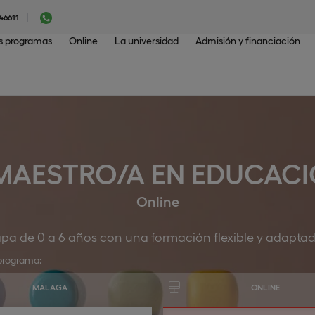
46611
os programas
Online
La universidad
Admisión y financiación
MAESTRO/A EN EDUCACIÓ
Online
tapa de 0 a 6 años con una formación flexible y adaptad
programa:
MÁLAGA
ONLINE