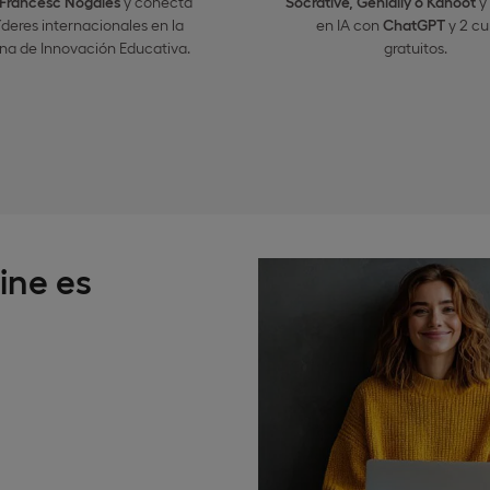
Francesc Nogales
y conecta
Socrative, Genially o Kahoot
y
íderes internacionales en la
en IA con
ChatGPT
y 2 cu
a de Innovación Educativa.
gratuitos.
ine es