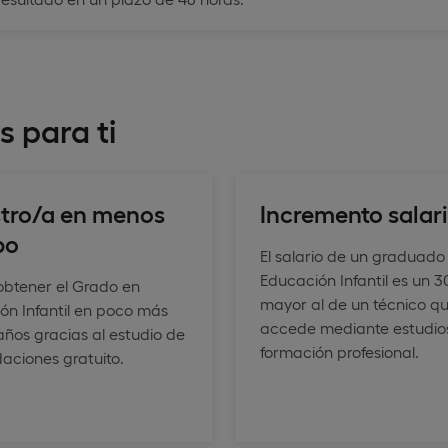
s para ti
tro/a en menos
Incremento salari
po
El salario de un graduado
Educación Infantil es un 
obtener el Grado en
mayor al de un técnico q
ón Infantil en poco más
accede mediante estudio
años gracias al estudio de
formación profesional.
daciones gratuito.