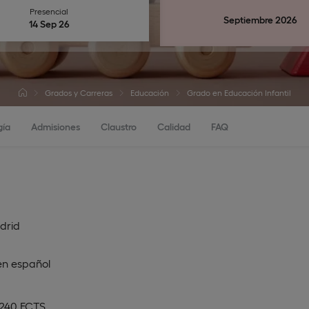
Presencial
Septiembre 2026
14 Sep 26
Grados y Carreras
Educación
Grado en Educación Infantil
gía
Admisiones
Claustro
Calidad
FAQ
drid
en
español
 240 ECTS