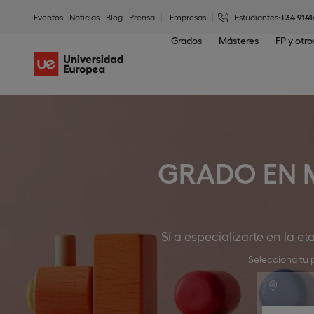
Eventos
Noticias
Blog
Prensa
Empresas
Estudiantes:
+34 9141
Grados
Másteres
FP y otr
GRADO EN 
Sí a especializarte en la e
Selecciona tu 