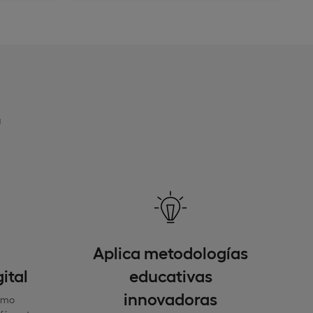
a
Aplica metodologías
ital
educativas
innovadoras
omo