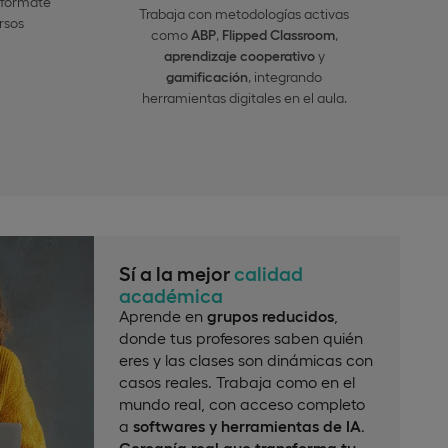
 fórmate
Trabaja con metodologías activas
rsos
como
ABP
,
Flipped Classroom
,
aprendizaje cooperativo
y
gamificación
, integrando
herramientas digitales en el aula.
Sí a la mejor
calidad
académica
Aprende en
grupos reducidos
,
donde tus profesores saben quién
eres y las clases son dinámicas con
casos reales. Trabaja como en el
mundo real, con acceso completo
a
softwares y herramientas de IA
.
Cercanía real que transforma tu