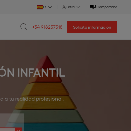
Es
Entra
Comparador
+34 918257518
Solicita información
N INFANTIL
a a tu realidad profesional.