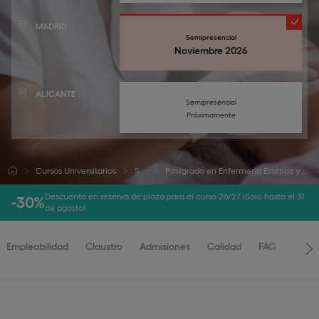
MADRID
Semipresencial
Noviembre 2026
ALICANTE
Semipresencial
Próximamente
Cursos Universitarios
Salud
Postgrado en Enfermería Estética y Dermocosmética
Descuento en reserva de plaza para el curso 26/27 ¡Solo hasta el 31
-30%
de agosto!
Empleabilidad
Claustro
Admisiones
Calidad
FAQ