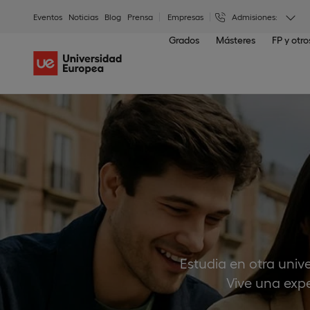
Eventos
Noticias
Blog
Prensa
Empresas
Admisiones:
Grados
Másteres
FP y otr
Estudia en otra univ
Vive una expe