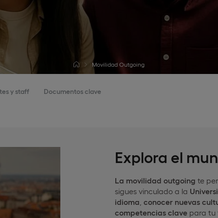
Movilidad Outgoing
es y staff
Documentos clave
Explora el mu
La movilidad outgoing
te pe
sigues vinculado a la
Univers
idioma
,
conocer nuevas cult
competencias clave
para tu 