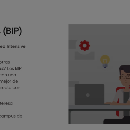
 (BIP)
ed Intensive
otras
es
? Los
BIP
,
con una
o mejor de
irecto con
nteresa
campus de