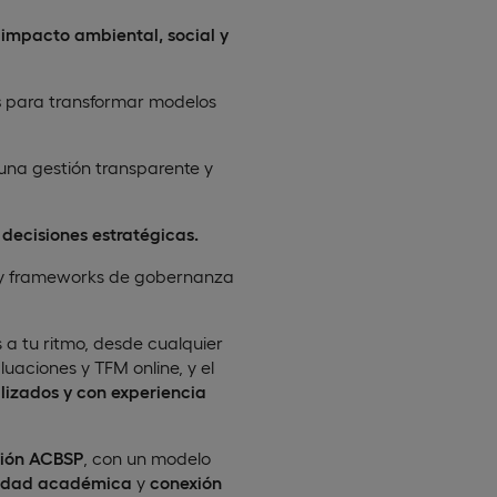
n
impacto ambiental, social y
s
para transformar modelos
una gestión transparente y
decisiones estratégicas.
y frameworks de gobernanza
s a tu ritmo, desde cualquier
aluaciones y TFM online, y el
alizados y con experiencia
ción ACBSP
, con un modelo
idad académica
y
conexión