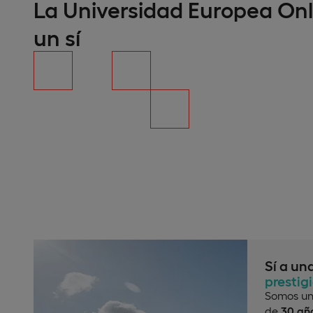
La Universidad Europea Onl
un sí
Sí a un
prestig
Somos un
de
30 año