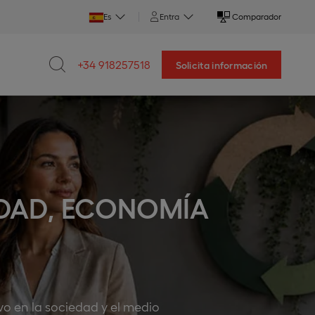
Es
Entra
Comparador
+34 918257518
Solicita información
IDAD, ECONOMÍA
ivo en la sociedad y el medio