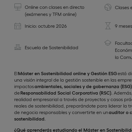
Online con clases en directo
Clases 
(exámenes y TFM online)
Inicio: octubre 2026
9 meses
Faculta
Escuela de Sostenibilidad
Económi
la Comu
El
Máster en Sostenibilidad online y Gestión ESG
está d
una visión integral de la gestión sostenible en las emp
impactos
ambientales, sociales y de gobernanza (ESG)
de
Responsabilidad Social Corporativa (RSC)
. Además,
realidad empresarial a través de proyectos y casos prá
reales de sostenibilidad, preparándote para liderar la
de negocio responsables y convertirte en un
auditor o 
sostenibilidad
.
¿Qué aprenderás estudiando el Máster en Sostenibilid