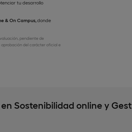
tenciar tu desarrollo
ne & On Campus,
donde
Evaluación, pendiente de
 aprobación del carácter oficial e
 en Sostenibilidad online y Gest