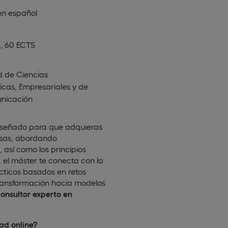
en
español
, 60 ECTS
d de Ciencias
cas, Empresariales y de
nicación
iseñado para que adquieras
resas, abordando
, así como los principios
 el máster te conecta con la
cticos basados en retos
 transformación hacia modelos
consultor experto en
ad online?