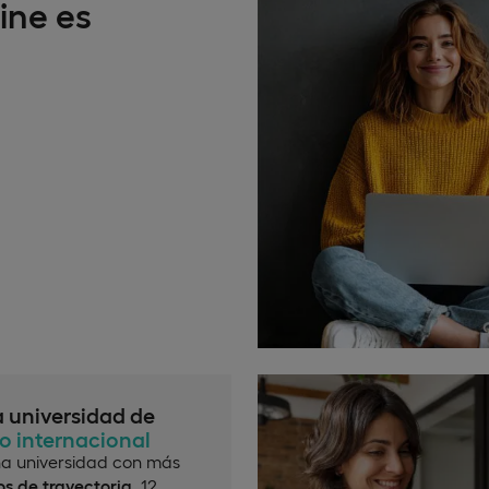
ine es
a universidad de
io internacional
a universidad con más
s de trayectoria
, 12