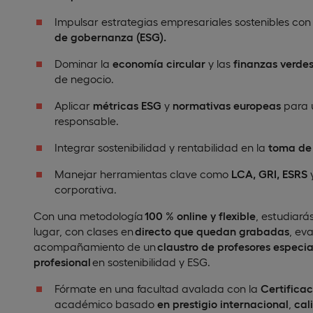
Impulsar estrategias empresariales sostenibles co
de gobernanza (ESG).
Dominar la
economía circular
y las
finanzas verde
de negocio.
Aplicar
métricas ESG
y
normativas europeas
para 
responsable.
Integrar sostenibilidad y rentabilidad en la
toma de 
Manejar herramientas clave como
LCA, GRI, ESRS
corporativa.
Con una metodología
100 % online y flexible
, estudiará
lugar, con clases en
directo que quedan grabadas
, ev
acompañamiento de un
claustro de profesores especi
profesional
en sostenibilidad y ESG.
Fórmate en una facultad avalada con la
Certifica
académico basado
en prestigio internacional
,
cal