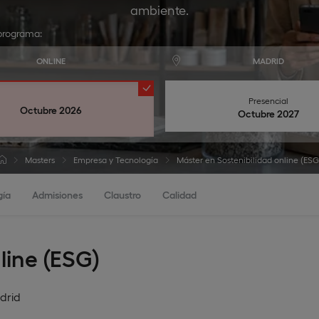
ambiente.
programa:
ONLINE
MADRID
Presencial
Octubre 2026
Octubre 2027
Masters
Empresa y Tecnología
Máster en Sostenibilidad online (ESG
gía
Admisiones
Claustro
Calidad
line (ESG)
drid