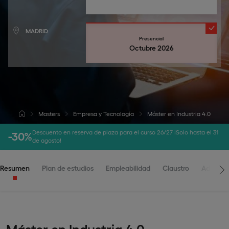
MADRID
Presencial
Octubre 2026
Masters
Empresa y Tecnología
Máster en Industria 4.0
Descuento en reserva de plaza para el curso 26/27 ¡Solo hasta el 31
-30%
de agosto!
Resumen
Plan de estudios
Empleabilidad
Claustro
Admisio
Máster en Industria 4.0