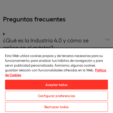
Preguntas frecuentes
¿Qué es la Industria 4.0 y cómo se
aplica en el máster?
Esta Web utiliza cookies propias y de terceros necesarias para su
funcionamiento, para analizar tus hábitos de navegación y para
servir publicidad personalizada. Asimismo, algunas cookies
guardan relación con funcionalidades ofrecidas en la Web.
Política
¿Qué aprenderé en un máster en
de Cookies
industria 4.0?
Aceptar todas
Configurar preferencias
¿El máster tiene enfoque más
Descarga el catálogo
Rechazar todas