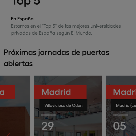
En España
Estamos en el "Top 5" de las mejores universidades
privadas de España según El Mundo.
Próximas jornadas de puertas
abiertas
ia
Madrid
Madr
Villaviciosa de Odón
Madrid (ce
29
05