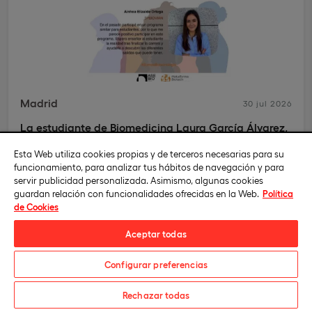
Madrid
30 jul 2026
La estudiante de Biomedicina Laura García Álvarez,
seleccionada en el programa “Un día con una mujer
Esta Web utiliza cookies propias y de terceros necesarias para su
biotech” de AseBio
funcionamiento, para analizar tus hábitos de navegación y para
La universidad se construye también a través de las
servir publicidad personalizada. Asimismo, algunas cookies
oportunidades que permiten a sus estudiantes mirar
guardan relación con funcionalidades ofrecidas en la Web.
Política
más lejos
de Cookies
Aceptar todas
Configurar preferencias
¿Te informamos?
Rechazar todas