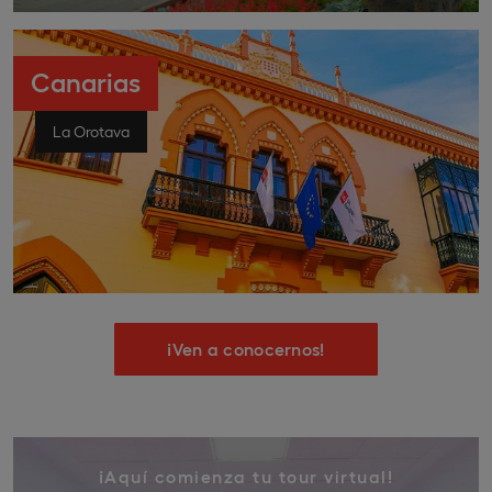
Canarias
La Orotava
¡Ven a conocernos!
¡Aquí comienza tu tour virtual!