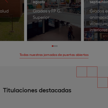
agosto
septiembr
alud
Grados y FP G.
Grados e
Superior
animació
videojue
interiore
Todas nuestras jornadas de puertas abiertas
Titulaciones destacadas