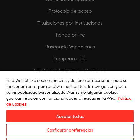
Protocolo de acoso
Titulaciones por instituciones
Tienda online
Buscando Vocaciones
Europeamedia
Fundación Universidad Europea
Esta Web utiliza cookies propias y de terceros necesarias para su
Únete al equipo
funcionamiento, para analizar tus hábitos de navegación y para
servir publicidad personalizada. Asimismo, algunas cookies
guardan relación con funcionalidades ofrecidas en la Web.
Política
de Cookies
Aceptar todas
Configurar preferencias
Universidad Europea © 2026. Todos Los Derechos Reservados