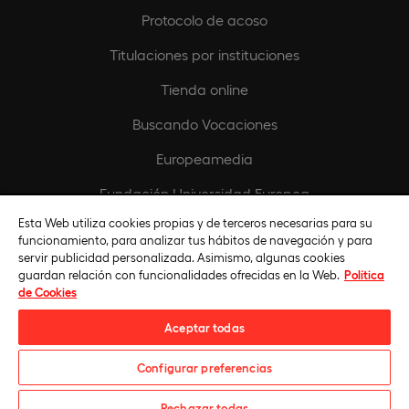
Protocolo de acoso
Titulaciones por instituciones
Tienda online
Buscando Vocaciones
Europeamedia
Fundación Universidad Europea
Esta Web utiliza cookies propias y de terceros necesarias para su
Únete al equipo
funcionamiento, para analizar tus hábitos de navegación y para
servir publicidad personalizada. Asimismo, algunas cookies
guardan relación con funcionalidades ofrecidas en la Web.
Política
de Cookies
Aceptar todas
Configurar preferencias
Universidad Europea © 2026. Todos Los Derechos Reservados
Rechazar todas