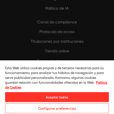
Política de IA
Canal de compliance
Protocolo de acoso
Titulaciones por instituciones
Tienda online
Buscando Vocaciones
Esta Web utiliza cookies propias y de terceros necesarias para su
Europeamedia
funcionamiento, para analizar tus hábitos de navegación y para
servir publicidad personalizada. Asimismo, algunas cookies
Fundación Universidad Europea
guardan relación con funcionalidades ofrecidas en la Web.
Política
de Cookies
Únete al equipo
Aceptar todas
Configurar preferencias