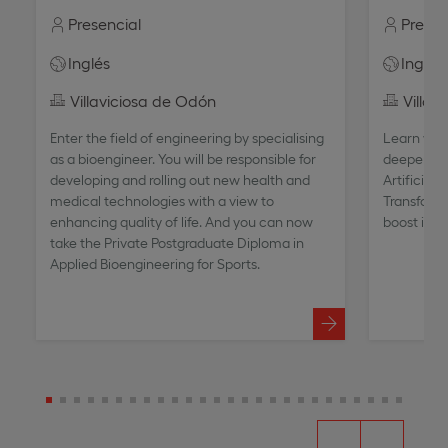
Presencial
Presen
Inglés
Inglés
Villaviciosa de Odón
Villav
Enter the field of engineering by specialising
Learn with
as a bioengineer. You will be responsible for
deepen yo
developing and rolling out new health and
Artificial 
medical technologies with a view to
Transformat
enhancing quality of life. And you can now
boost in yo
take the Private Postgraduate Diploma in
Applied Bioengineering for Sports.