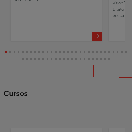
visión 360
Digitaliza
Sostenible
Cursos