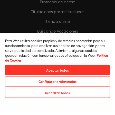
Protocolo de acoso
Titulaciones por instituciones
Tienda online
Buscando Vocaciones
Europeamedia
Esta Web utiliza cookies propias y de terceros necesarias para su
funcionamiento, para analizar tus hábitos de navegación y para
Fundación Universidad Europea
servir publicidad personalizada. Asimismo, algunas cookies
guardan relación con funcionalidades ofrecidas en la Web.
Política
Únete al equipo
de Cookies
Aceptar todas
Configurar preferencias
¿Te informamos?
Rechazar todas
Universidad Europea © 2026. Todos Los Derechos Reservados