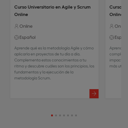
Curso Universitario en Agile y Scrum
Curso Un
Online
Online
Online
Online
Español
Españ
Aprende qué es la metodología Agile y cómo
Aprende d
aplicarla en proyectos de tu día a día.
complejas,
Complementa estos conocimientos a tu
impactant
ritmo y descubre cuáles son los principios, los
más utiliz
fundamentos y la ejecución de la
metodología Scrum.