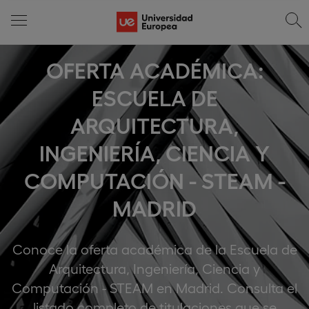
OFERTA ACADÉMICA:
ESCUELA DE
ARQUITECTURA,
INGENIERÍA, CIENCIA Y
COMPUTACIÓN - STEAM -
MADRID
Conoce la oferta académica de la Escuela de
Arquitectura, Ingeniería, Ciencia y
Computación - STEAM en Madrid. Consulta el
listado completo de titulaciones que se