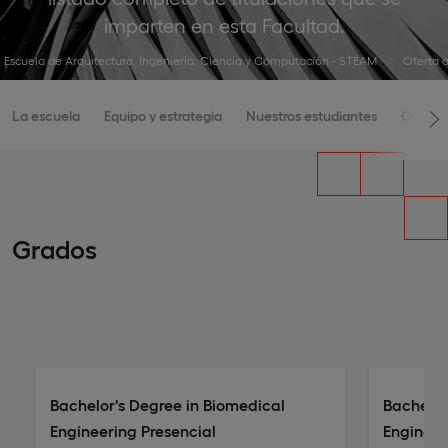
imparten en esta Facultad.
Escuela de Arquitectura, Ingeniería, Ciencia y Computación - STEAM
Oferta aca
La escuela
Equipo y estrategia
Nuestros estudiantes
Oferta
Grados
Bachelor's Degree in Biomedical
Bachelor
Engineering Presencial
Engineer