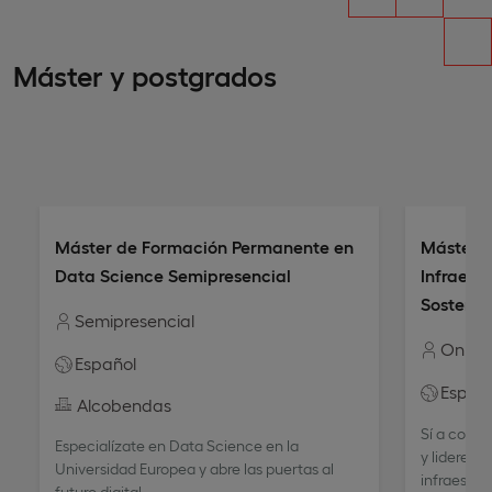
Máster y postgrados
Máster de Formación Permanente en
Máster 
Data Science Semipresencial
Infraestr
Sostenib
Semipresencial
Online
Español
Españ
Alcobendas
Sí a conve
Especialízate en Data Science en la
y lidere l
Universidad Europea y abre las puertas al
infraestru
futuro digital.