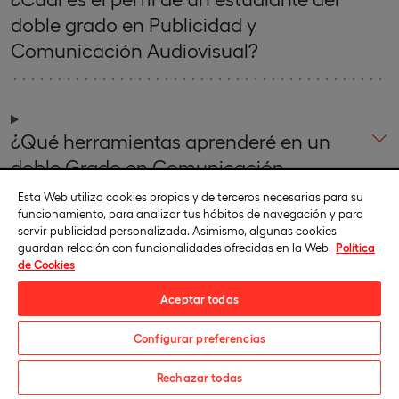
doble grado en Publicidad y
Comunicación Audiovisual?
¿Qué herramientas aprenderé en un
doble Grado en Comunicación
Audiovisual y Publicidad?
Esta Web utiliza cookies propias y de terceros necesarias para su
funcionamiento, para analizar tus hábitos de navegación y para
servir publicidad personalizada. Asimismo, algunas cookies
guardan relación con funcionalidades ofrecidas en la Web.
Política
de Cookies
Aceptar todas
Configurar preferencias
También te puede interesar
Descarga el catálogo
Rechazar todas