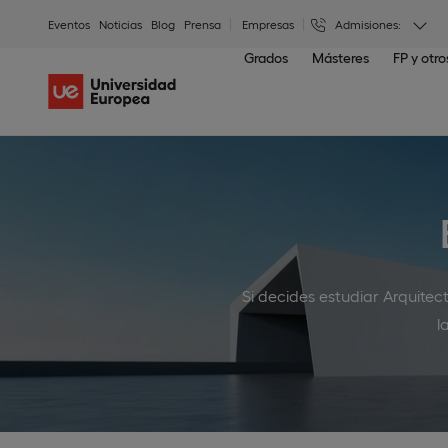
Eventos
Noticias
Blog
Prensa
Empresas
Admisiones:
Grados
Másteres
FP y otr
Si decides estudiar Arquitec
l