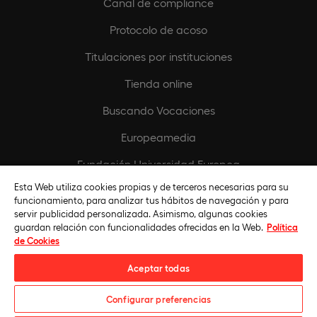
Canal de compliance
Protocolo de acoso
Titulaciones por instituciones
Tienda online
Buscando Vocaciones
Europeamedia
Fundación Universidad Europea
Esta Web utiliza cookies propias y de terceros necesarias para su
Únete al equipo
funcionamiento, para analizar tus hábitos de navegación y para
servir publicidad personalizada. Asimismo, algunas cookies
guardan relación con funcionalidades ofrecidas en la Web.
Política
de Cookies
Aceptar todas
Configurar preferencias
Universidad Europea © 2026. Todos Los Derechos Reservados