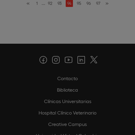
«
...
»
1
92
93
94
95
96
97
Contacto
Biblioteca
Clínicas Universitarias
Hospital Clínico Veterinario
Creative Campus