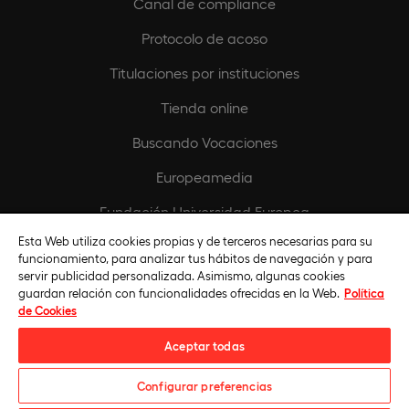
Canal de compliance
Protocolo de acoso
Titulaciones por instituciones
Tienda online
Buscando Vocaciones
Europeamedia
Fundación Universidad Europea
Esta Web utiliza cookies propias y de terceros necesarias para su
Únete al equipo
funcionamiento, para analizar tus hábitos de navegación y para
servir publicidad personalizada. Asimismo, algunas cookies
guardan relación con funcionalidades ofrecidas en la Web.
Política
de Cookies
Aceptar todas
Configurar preferencias
Universidad Europea © 2026. Todos Los Derechos Reservados