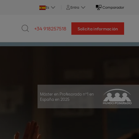
Es
Entra
Comparador
+34 918257518
Solicita información
Máster en Profesorado nº1 en
España en 2025