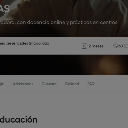
AS
adora, con docencia online y prácticas en centros
nes presenciales (modalidad
12 meses
60 E
gia
Admisiones
Claustro
Calidad
FAQ
Educación