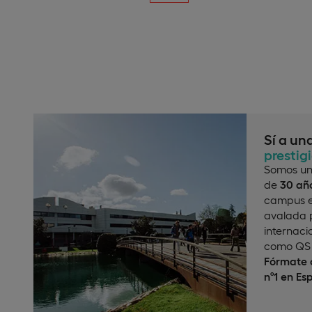
Sí a un
prestig
Somos un
de
30 año
campus e
avalada p
internaci
como QS 
Fórmate c
nº1 en Es