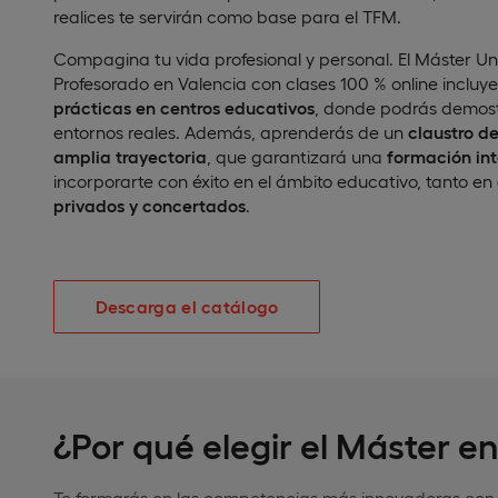
realices te servirán como base para el TFM.
Compagina tu vida profesional y personal. El Máster Un
Profesorado en Valencia con clases 100 % online incluy
prácticas en centros educativos
, donde podrás demost
entornos reales. Además, aprenderás de un
claustro de
amplia trayectoria
, que garantizará una
formación int
incorporarte con éxito en el ámbito educativo, tanto en
privados y concertados
.
Descarga el catálogo
¿Por qué elegir el Máster e
Te formarás en las competencias más innovadoras con u