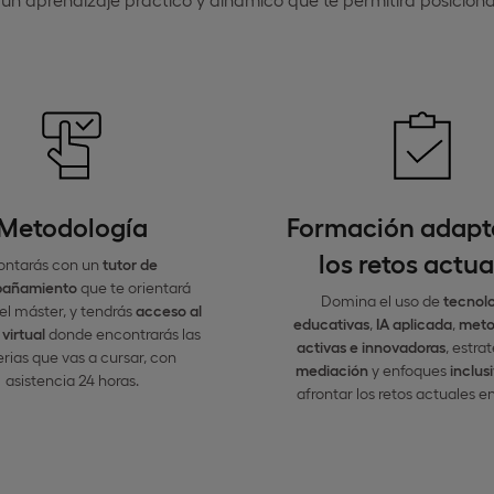
Metodología
Formación adapt
los retos actua
ontarás con un
tutor de
añamiento
que te orientará
Domina el uso de
tecnol
el máster, y tendrás
acceso al
educativas
,
IA aplicada
,
meto
virtual
donde encontrarás las
activas e innovadoras
, estra
rias que vas a cursar, con
mediación
y enfoques
inclus
asistencia 24 horas.
afrontar los retos actuales en