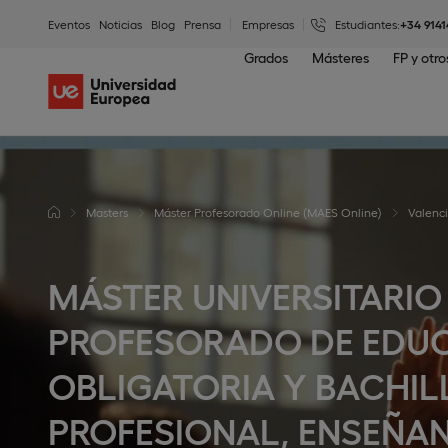
Eventos
Noticias
Blog
Prensa
Empresas
Estudiantes:
+34 9141
Grados
Másteres
FP y otr
Masters
Máster Profesorado Online (MAES Online)
Valenc
MÁSTER UNIVERSITARIO
PROFESORADO DE EDU
OBLIGATORIA Y BACHI
PROFESIONAL, ENSEÑAN