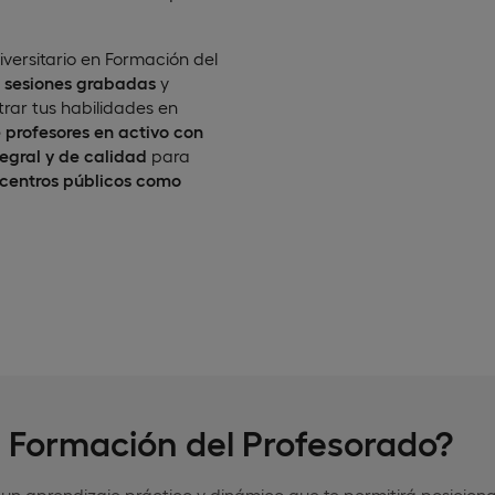
iversitario en Formación del
e
sesiones grabadas
y
rar tus habilidades en
 profesores en activo con
egral y de calidad
para
centros públicos como
n Formación del Profesorado?
n aprendizaje práctico y dinámico que te permitirá posiciona