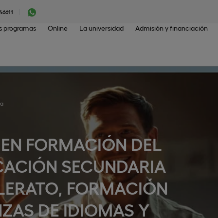
46611
os programas
Online
La universidad
Admisión y financiación
ia
 EN FORMACIÓN DEL
CACIÓN SECUNDARIA
LLERATO, FORMACIÓN
ZAS DE IDIOMAS Y