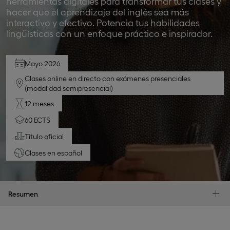
herramientas digitales para transformar tus clases y
hacer que el aprendizaje del inglés sea más
interactivo y efectivo. Potencia tus habilidades
lingüísticas con un enfoque práctico e inspirador.
Mayo 2026
Clases online en directo con exámenes presenciales
(modalidad semipresencial)
12 meses
60 ECTS
Título oficial
clases en
español
Resumen