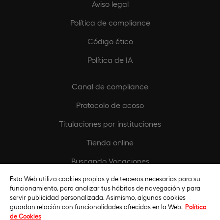
Aviso legal
Política de compliance
Código ético
Política de IA
Canal de compliance
Protocolo de acoso
Titulaciones por instituciones
Tienda online
Buscando Vocaciones
Europeamedia
Esta Web utiliza cookies propias y de terceros necesarias para su
funcionamiento, para analizar tus hábitos de navegación y para
Fundación Universidad Europea
servir publicidad personalizada. Asimismo, algunas cookies
guardan relación con funcionalidades ofrecidas en la Web.
Política
Únete al equipo
de Cookies