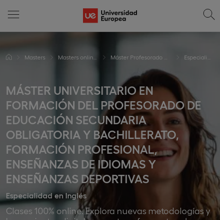
Masters
Masters online en Educación
Máster Profesorado Online (MAES Online)
Especialidad de Inglés
MÁSTER UNIVERSITARIO EN
FORMACIÓN DEL PROFESORADO DE
EDUCACIÓN SECUNDARIA
OBLIGATORIA Y BACHILLERATO,
FORMACIÓN PROFESIONAL,
ENSEÑANZAS DE IDIOMAS Y
ENSEÑANZAS DEPORTIVAS
Especialidad en Inglés
Clases 100% online. Explora nuevas metodologías y