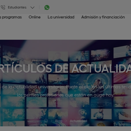
Estudiantes:
os programas
Online
La universidad
Admisión y financiación
RTÍCULOS DE ACTUALID
s de la actualidad universitaria. Ponte al día en las últimas t
los perfiles profesiones que están en auge hoy.
Blog
Actualidad