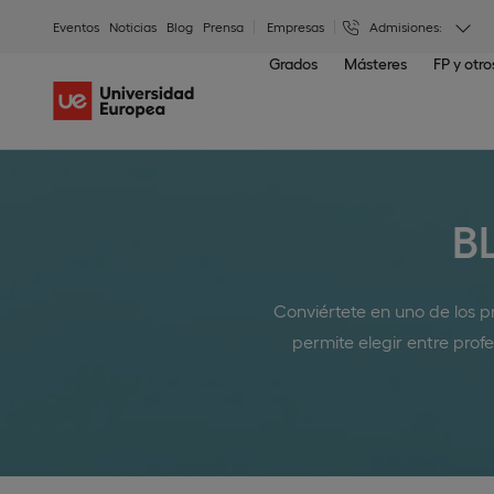
Eventos
Noticias
Blog
Prensa
Empresas
Admisiones:
Grados
Másteres
FP y otr
B
Conviértete en uno de los pr
permite elegir entre profe