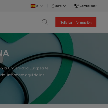
Es
Entra
Comparador
Solicita información
NA
 en la Universidad Europea te
aria. Infórmate aquí de las