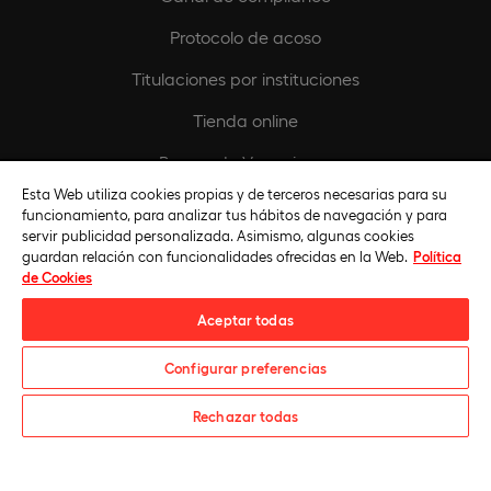
Protocolo de acoso
Titulaciones por instituciones
Tienda online
Buscando Vocaciones
Esta Web utiliza cookies propias y de terceros necesarias para su
Europeamedia
funcionamiento, para analizar tus hábitos de navegación y para
servir publicidad personalizada. Asimismo, algunas cookies
Fundación Universidad Europea
guardan relación con funcionalidades ofrecidas en la Web.
Política
de Cookies
Únete al equipo
Aceptar todas
Configurar preferencias
¿Te informamos?
Rechazar todas
Universidad Europea © 2026. Todos Los Derechos Reservados