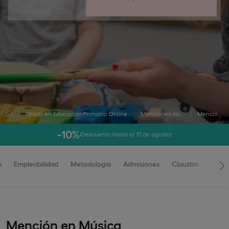
Grado en Educación Primaria Online
Menciones online Grado en Educación Primaria
Mención en Educación Musical
-10%
¡Descuento hasta el 15 de agosto!
s
Empleabilidad
Metodología
Admisiones
Claustro
Mención en Música