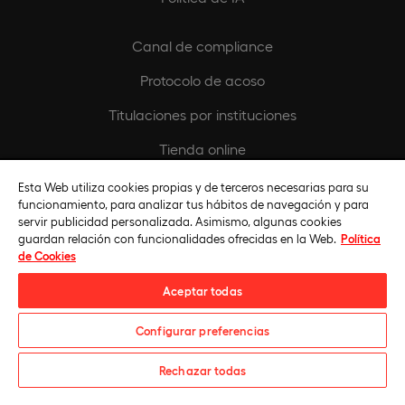
Canal de compliance
Protocolo de acoso
Titulaciones por instituciones
Tienda online
Buscando Vocaciones
Esta Web utiliza cookies propias y de terceros necesarias para su
funcionamiento, para analizar tus hábitos de navegación y para
Europeamedia
servir publicidad personalizada. Asimismo, algunas cookies
guardan relación con funcionalidades ofrecidas en la Web.
Política
Fundación Universidad Europea
de Cookies
Únete al equipo
Aceptar todas
Configurar preferencias
Solicita información
Rechazar todas