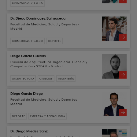
BIOMÉDICAS Y SALUD
Dr. Diego Domínguez Balmaseda
Facultad de Medicina, Salud y Deportes -
Madrid
BIOMÉDICAS Y SALUD
DEPORTE
Diego García Cuevas
Escuela de Arquitectura, Ingeniería, Ciencia y
Computación - STEAM - Madrid
ARQUITECTURA
CIENCIAS
INGENIERÍA
Diego García Diego
Facultad de Medicina, Salud y Deportes -
Madrid
DEPORTE
EMPRESA Y TECNOLOGÍA
Dr. Diego Miedes Sanz
Facultad de Ciencias de la Salud - Valencia