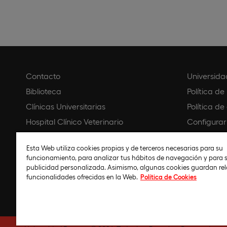
Contacto
Universida
Biblioteca
Política de
Clínicas Universitarias
Política de
Hospital Clínico Veterinario
Configurar
Creative Campus
Aviso legal
Esta Web utiliza cookies propias y de terceros necesarias para su
Universidad Virtual Colombia
Política d
funcionamiento, para analizar tus hábitos de navegación y para s
Universidad Online Ecuador
Código éti
publicidad personalizada. Asimismo, algunas cookies guardan re
funcionalidades ofrecidas en la Web.
Política de Cookies
Universidad Online Perú
Política de 