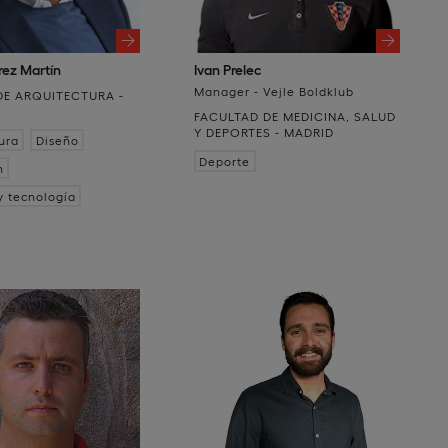
érez Martín
Ivan Prelec
Manager - Vejle Boldklub
DE ARQUITECTURA -
FACULTAD DE MEDICINA, SALUD
Y DEPORTES - MADRID
ura
Diseño
Deporte
n
y tecnología