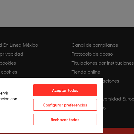
d En Línea México
Canal de compliance
 privacidad
Protocolo de acoso
 cookies
Titulaciones por instituciones
 cookies
Tienda online
Buscando Vocaciones
e compliance
Europeamedia
Aceptar todas
ervir
co
Fundación Universidad Euro
lación con
Configurar preferencias
IA
Únete al equipo
Rechazar todas