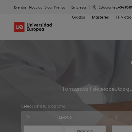
Eventos
Noticias
Blog
Prensa
Empresas
Estudiantes:
+34 961
Grados
Másteres
FP y otr
Formamos fisioterapeutas qu
Selecciona tu programa:
MADRID
Presencial