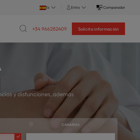
Es
Entra
Comparador
+34 966282409
Solicita información
A
ncias y disfunciones, además
CANARIAS