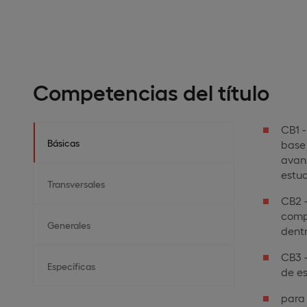
Competencias del título
CB1 
Básicas
base 
avan
estud
Transversales
CB2 -
comp
Generales
dentr
CB3 -
Específicas
de es
para 