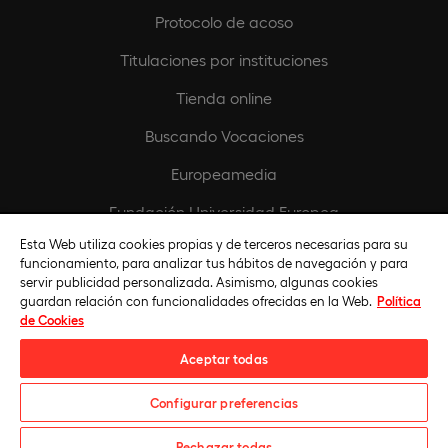
Protocolo de acoso
Titulaciones por instituciones
Tienda online
Buscando Vocaciones
Europeamedia
Fundación Universidad Europea
Esta Web utiliza cookies propias y de terceros necesarias para su
Únete al equipo
funcionamiento, para analizar tus hábitos de navegación y para
servir publicidad personalizada. Asimismo, algunas cookies
guardan relación con funcionalidades ofrecidas en la Web.
Política
de Cookies
Aceptar todas
Configurar preferencias
Universidad Europea © 2026. Todos Los Derechos Reservados
Rechazar todas