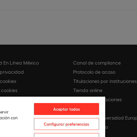
d En Línea México
Canal de compliance
 privacidad
Protocolo de acoso
 cookies
Titulaciones por instituciones
 cookies
Tienda online
Buscando Vocaciones
e compliance
Europeamedia
Aceptar todas
ervir
co
Fundación Universidad Euro
lación con
Configurar preferencias
IA
Únete al equipo