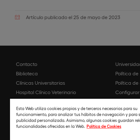
Artículo publicado el 25 de mayo de 2023
Contacto
Universida
Biblioteca
Política de
Clínicas Universitarias
Política de
Hospital Clínico Veterinario
Configurar
Creative Campus
Aviso legal
Esta Web utiliza cookies propias y de terceros necesarias para su
Universidad Virtual Colombia
Política d
funcionamiento, para analizar tus hábitos de navegación y para s
Universidad Online Ecuador
Código éti
publicidad personalizada. Asimismo, algunas cookies guardan re
funcionalidades ofrecidas en la Web.
Política de Cookies
Universidad Online Perú
Política de 