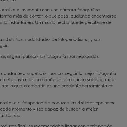
mortaliza el momento con una cámara fotográfica
na forma más de contar lo que pasa, pudiendo encontrarse
r la instantánea. Un mismo hecho puede percibirse de
Las distintas modalidades de fotoperiodismo, y sus
guir.
las al gran público, las fotografías son retocadas,
a constante competición por conseguir la mejor fotografía
prima el apoyo a los compañeros. Uno nunca sabe cuándo
, por lo que la empatía es una excelente herramienta en
tal que el fotoperiodista conozca las distintas opciones
en cada momento y sea capaz de buscar la mejor
cunstancia.
producto final, es recomendable llegar con anticipación