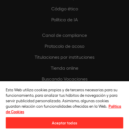
Código ético
Política de IA
Canal de compliance
Protocolo de acoso
Titulaciones por instituciones
Tienda online
Buscando Vocaciones
Europeamedia
Esta Web utiliza cookies propias y de terceros necesarias para su
funcionamiento, para analizar tus hábitos de navegación y para
Fundación Universidad Europea
servir publicidad personalizada. Asimismo, algunas cookies
guardan relación con funcionalidades ofrecidas en la Web.
Política
Únete al equipo
de Cookies
Aceptar todas