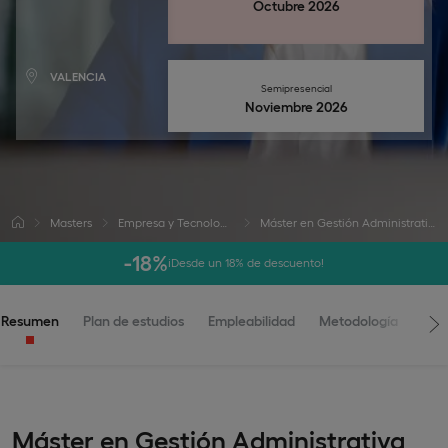
Octubre 2026
VALENCIA
Semipresencial
Noviembre 2026
Masters
Empresa y Tecnología
Máster en Gestión Administrativa
-18%
¡Desde un 18% de descuento!
Resumen
Plan de estudios
Empleabilidad
Metodología
Adm
Máster en Gestión Administrativa