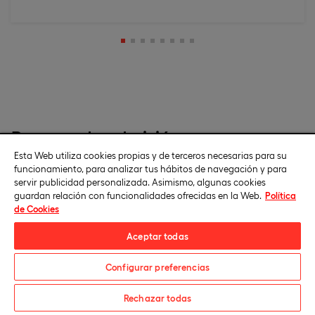
Proceso de admisión
Esta Web utiliza cookies propias y de terceros necesarias para su
El proceso de admisión para cursar un grado o postgrado
funcionamiento, para analizar tus hábitos de navegación y para
servir publicidad personalizada. Asimismo, algunas cookies
online en Universidad Europea puede llevarse a cabo
guardan relación con funcionalidades ofrecidas en la Web.
Política
durante todo el año, si bien la inscripción en cualquiera de
de Cookies
nuestros programas está supeditada a la existencia de
plazas vacantes. Para completar el proceso deberás
Aceptar todas
seguir estos sencillos pasos:
Configurar preferencias
1
Solicita información
Rechazar todas