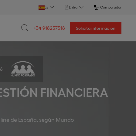
Es
Entra
Comparador
+34 918257518
Solicita información
26
ESTIÓN FINANCIERA
 online de España, según Mundo