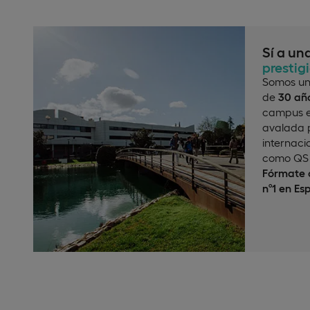
Sí a un
prestig
Somos un
de
30 año
campus e
avalada p
internaci
como QS 
Fórmate c
nº1 en Es