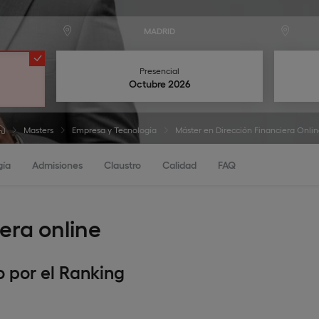
MADRID
Presencial
Octubre 2026
Masters
Empresa y Tecnología
Máster en Dirección Financiera Onlin
gía
Admisiones
Claustro
Calidad
FAQ
era online
o por el Ranking