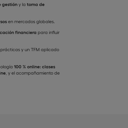
e gestión
y la
toma de
rsos
en mercados globales.
cación financiera
para influir
 prácticas y un TFM aplicado
dología
100 % online: clases
ine
, y el acompañamiento de