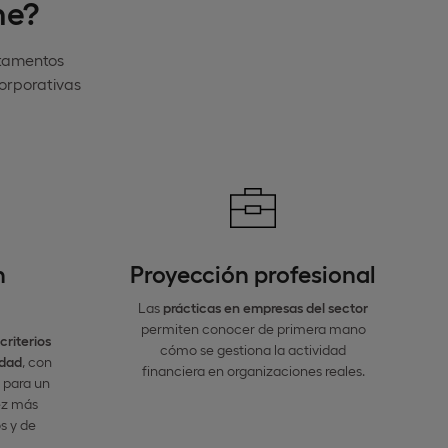
ne?
rtamentos
corporativas
n
Proyección profesional
Las
prácticas en empresas del sector
permiten conocer de primera mano
criterios
cómo se gestiona la actividad
idad
, con
financiera en organizaciones reales.
 para un
ez más
s y de