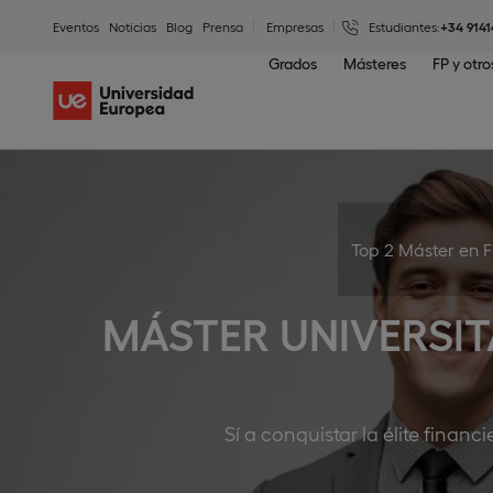
Eventos
Noticias
Blog
Prensa
Empresas
Estudiantes:
+34 9141
Grados
Másteres
FP y otr
Top 2 Máster en 
MÁSTER UNIVERSIT
Sí a conquistar la élite fina