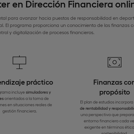
er en Dirección Financiera onli
ental para avanzar hacia puestos de responsabilidad en depa
rial. El programa proporciona un conocimiento de las finanzas 
rol y digitalización de procesos financieros.
ndizaje práctico
Finanzas co
propósito
grama incluye
simuladores
y
res
orientados a la toma de
El plan de estudios incorpora
nes en situaciones reales de
de rentabilidad y responsabil
gestión financiera.
una perspectiva que prepara
entorno financiero cada v
exigente en términos ético
sostenibilidad.