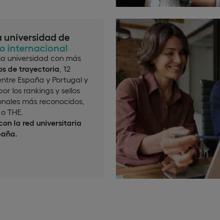
a universidad de
io internacional
a universidad con más
s de trayectoria
, 12
ntre España y Portugal y
or los rankings y sellos
onales más reconocidos,
o THE.
on la red universitaria
paña.