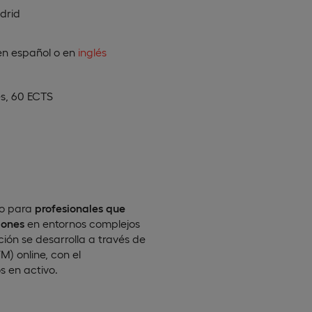
drid
en
español
o en
inglés
s, 60 ECTS
o para
profesionales que
iones
en entornos complejos
ión se desarrolla a través de
) online, con el
 en activo.