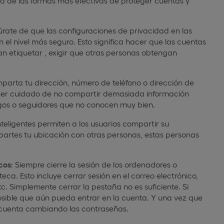
a de las formas más efectivas de proteger cuentas y
rate de que las configuraciones de privacidad en las
 el nivel más seguro. Esto significa hacer que las cuentas
an etiquetar , exigir que otras personas obtengan
parta tu dirección, número de teléfono o dirección de
tener cuidado de no compartir demasiada información
igos o seguidores que no conocen muy bien.
nteligentes permiten a los usuarios compartir su
mpartes tu ubicación con otras personas, estas personas
icos
: Siempre cierre la sesión de los ordenadores o
teca. Esto incluye cerrar sesión en el correo electrónico,
c. Simplemente cerrar la pestaña no es suficiente. Si
 posible que aún pueda entrar en la cuenta. Y una vez que
 cuenta cambiando las contraseñas.