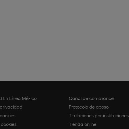
d En Línea México
Canal de compliance
 privacidad
Protocolo de acoso
 cookies
Titulaciones por instituciones
 cookies
Tienda online