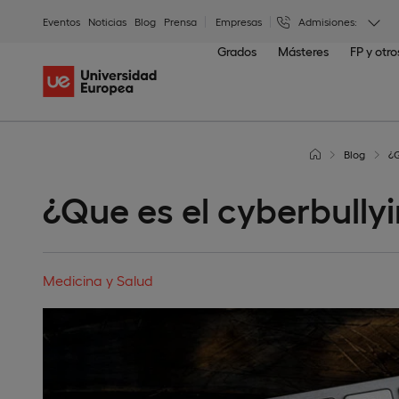
Eventos
Noticias
Blog
Prensa
Empresas
Admisiones:
Grados
Másteres
FP y otr
Blog
¿Q
¿Que es el cyberbully
Medicina y Salud