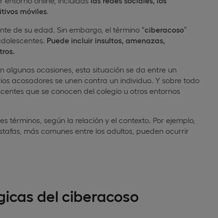
r entorno online, incluidas
las redes sociales, los
itivos móviles
.
te de su edad. Sin embargo, el término “
ciberacoso
”
 adolescentes.
Puede incluir insultos, amenazas,
tros.
En algunas ocasiones, esta situación se da entre un
ios acosadores se unen contra un individuo. Y sobre todo
scentes que se conocen del colegio u otros entornos
es términos, según la relación y el contexto. Por ejemplo,
 estafas, más comunes entre los adultos, pueden ocurrir
gicas del ciberacoso