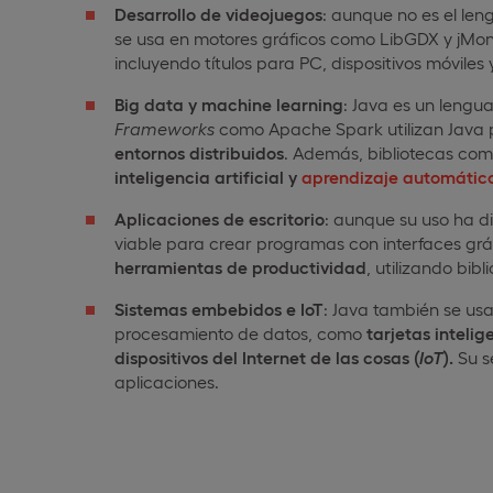
Desarrollo de videojuegos
: aunque no es el len
se usa en motores gráficos como LibGDX y jMo
incluyendo títulos para PC, dispositivos móvile
Big data y machine learning
: Java es un lengu
Frameworks
como Apache Spark utilizan Java
entornos distribuidos
. Además, bibliotecas co
inteligencia artificial y
aprendizaje automátic
Aplicaciones de escritorio
: aunque su uso ha d
viable para crear programas con interfaces gr
herramientas de productividad
, utilizando bi
Sistemas embebidos e IoT
: Java también se usa
procesamiento de datos, como
tarjetas inteli
dispositivos del Internet de las cosas (
IoT
).
Su s
aplicaciones.