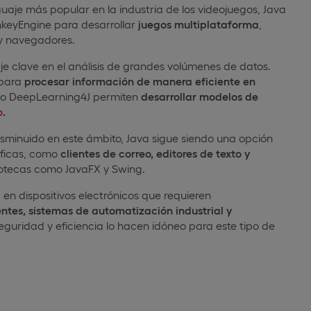
guaje más popular en la industria de los videojuegos, Java
nkeyEngine para desarrollar
juegos multiplataforma
,
s y navegadores.
aje clave en el análisis de grandes volúmenes de datos.
 para
procesar información de manera eficiente en
mo DeepLearning4J permiten
desarrollar modelos de
o
.
isminuido en este ámbito, Java sigue siendo una opción
áficas, como
clientes de correo, editores de texto y
bliotecas como JavaFX y Swing.
 en dispositivos electrónicos que requieren
gentes, sistemas de automatización industrial y
eguridad y eficiencia lo hacen idóneo para este tipo de