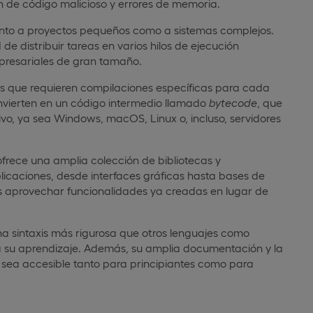
n de código malicioso y errores de memoria.
anto a proyectos pequeños como a sistemas complejos.
de distribuir tareas en varios hilos de ejecución
mpresariales de gran tamaño.
jes que requieren compilaciones específicas para cada
nvierten en un código intermedio llamado
bytecode
, que
tivo, ya sea Windows, macOS, Linux o, incluso, servidores
ofrece una amplia colección de bibliotecas y
plicaciones, desde interfaces gráficas hasta bases de
res aprovechar funcionalidades ya creadas en lugar de
na sintaxis más rigurosa que otros lenguajes como
ita su aprendizaje. Además, su amplia documentación y la
sea accesible tanto para principiantes como para