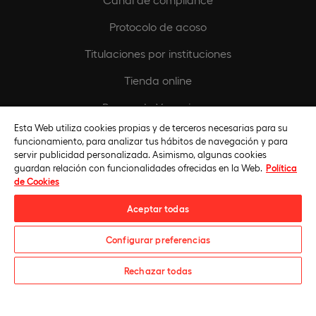
Protocolo de acoso
Titulaciones por instituciones
Tienda online
Buscando Vocaciones
Esta Web utiliza cookies propias y de terceros necesarias para su
Europeamedia
funcionamiento, para analizar tus hábitos de navegación y para
servir publicidad personalizada. Asimismo, algunas cookies
Fundación Universidad Europea
guardan relación con funcionalidades ofrecidas en la Web.
Política
de Cookies
Únete al equipo
Aceptar todas
Configurar preferencias
¿Te informamos?
Rechazar todas
Universidad Europea © 2026. Todos Los Derechos Reservados