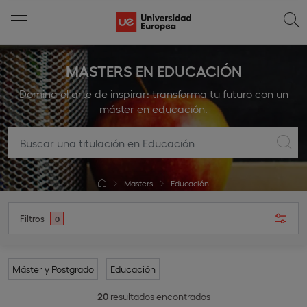
MASTERS EN EDUCACIÓN
Domina el arte de inspirar: transforma tu futuro con un
máster en educación.
Masters
Educación
Filtros
0
Máster y Postgrado
Educación
20
resultados encontrados